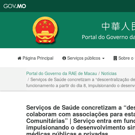
Portal
do
Governo
da
RAE
de
Macau
Página Principal
Serviços públicos
Sobre o
Portal do Governo da RAE de Macau
Notícias
Serviços de Saúde concretizam a “descentralização de
funcionamento a partir do dia 8, impulsionando o desenvo
Serviços de Saúde concretizam a “des
colaboram com associações para esta
Comunitárias” | Serviço entra em func
impulsionando o desenvolvimento siné
médicas públicas e privadas