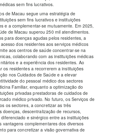
médicas sem fins lucrativos.
icos de Macau segue uma estratégia de
ituições sem fins lucrativos e instituições
es e a complementar-se mutuamente. Em 2025,
aúde de Macau superou 250 mil atendimentos.
s para doenças agudas pelos residentes, a
 o acesso dos residentes aos serviços médicos
mite aos centros de saúde concentrar-se na
icas, colaborando com as instituições médicas
nitários e a experiência dos residentes. Ao
os residentes a recorrerem a instituições
ação nos Cuidados de Saúde e a elevar
titividade do pessoal médico dos sectores
cina Familiar, enquanto a optimização do
tituições privadas prestadoras de cuidados de
cado médico privado. No futuro, os Serviços de
 os sectores, a concretizar as três
as doenças, descentralização de recursos,
iferenciado e sinérgico entre as instituições
 as vantagens complementares dos diversos
to para concretizar a visão governativa de