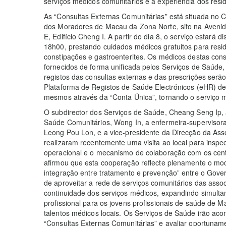
serviços médicos comunitários e a experiência dos resi
As “Consultas Externas Comunitárias” está situada no C
dos Moradores de Macau da Zona Norte, sito na Avenida
E, Edifício Cheng I. A partir do dia 8, o serviço estará 
18h00, prestando cuidados médicos gratuitos para res
constipações e gastroenterites. Os médicos destas co
fornecidos de forma unificada pelos Serviços de Saúde,
registos das consultas externas e das prescrições serão
Plataforma de Registos de Saúde Electrónicos (eHR) d
mesmos através da “Conta Única”, tornando o serviço ma
O subdirector dos Serviços de Saúde, Cheang Seng Ip,
Saúde Comunitários, Wong In, a enfermeira-supervisora
Leong Pou Lon, e a vice-presidente da Direcção da As
realizaram recentemente uma visita ao local para inspec
operacional e o mecanismo de colaboração com os cent
afirmou que esta cooperação reflecte plenamente o mod
integração entre tratamento e prevenção” entre o Gov
de aproveitar a rede de serviços comunitários das assoc
continuidade dos serviços médicos, expandindo simul
profissional para os jovens profissionais de saúde de
talentos médicos locais. Os Serviços de Saúde irão ac
“Consultas Externas Comunitárias” e avaliar oportuname