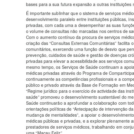
bases para a sua futura expansão a outras instituições 
É importante sublinhar que o sistema de serviços méd
desenvolvimento paralelo entre instituições públicas, inst
privadas, com cada uma a desempenhar as suas funçõ
o volume de consultas não marcadas nos centros de s
Com o aumento contínuo da procura de serviços médico
criação das “Consultas Externas Comunitárias” facilita
comunitários, exercendo uma função de desvio que per
prevenção, cuidados de saúde e gestão de doenças crón
privadas para elevar a acessibilidade aos serviços comu
mesmo tempo, os Serviços de Saúde continuam a apoiar 
médicas privadas através do Programa de Comparticip
continuamente as competências profissionais e a compe
público e privado através da Base de Formação em Medi
“Regime jurídico para o exercício de actividade das ins
saúde” promoveu o desenvolvimento sustentável do mer
Saúde continuarão a aprofundar a colaboração com todos
orientações políticas de “Antecipação de intervenção d
mudança de mentalidades”, a apoiar o desenvolvimento d
médicas públicas e privadas, e a explorar plenamente
prestadores de serviços médicos, trabalhando em conjun
uma “Macau Feliz”.