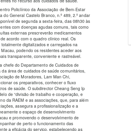
dentes no recurso aos cuidados de saúde.
entro Policlínico da Associação de Bem-Estar
 do General Castelo Branco, n.º 489, 2.º andar
disponível de segunda a sexta-feira, das 08h30 às
identes com doenças agudas comuns, tais como
nsultas externas prescreverão medicamentos
 de acordo com o quadro clínico real. Os
 totalmente digitalizados e carregados na
e Macau, podendo os residentes aceder aos
is transparente, conveniente e rastreável.
 a chefe do Departamento de Cuidados de
 da área de cuidados de saúde comunitários,
sociação de Moradores, Lam Man Chi,
cionar os preparativos, conhecer o fluxo
ros de saúde. O subdirector Cheang Seng Ip
elo de “divisão de trabalho e cooperação, e
erno da RAEM e as associações, que, para além
iações, assegura a profissionalização e a
taneamente o espaço de desenvolvimento
 Macau e promovendo o desenvolvimento de
ompanhar de perto o funcionamento das
nte a eficácia do serviço, estabelecendo as