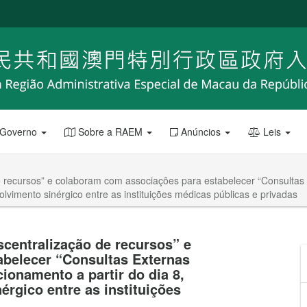
 Governo
Sobre a RAEM
Anúncios
Leis
 recursos” e colaboram com associações para estabelecer “Consultas 
lvimento sinérgico entre as instituições médicas públicas e privadas
centralização de recursos” e
belecer “Consultas Externas
ionamento a partir do dia 8,
rgico entre as instituições