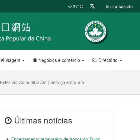
27°C
Iniciar sessão
Viagem
Negócios e comércio
Directório
Externas Comunitárias” | Serviço entra em
Últimas notícias
Encerramento temporário de troços do Trilho