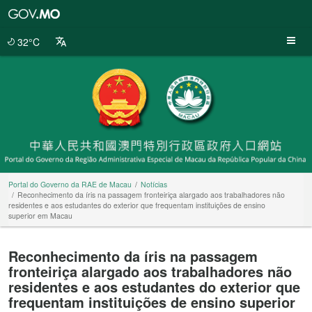
Portal
do
Governo
32°C
da
RAE
de
Macau
Portal do Governo da RAE de Macau
Notícias
Reconhecimento da íris na passagem fronteiriça alargado aos trabalhadores não
residentes e aos estudantes do exterior que frequentam instituições de ensino
superior em Macau
Reconhecimento da íris na passagem
fronteiriça alargado aos trabalhadores não
residentes e aos estudantes do exterior que
frequentam instituições de ensino superior