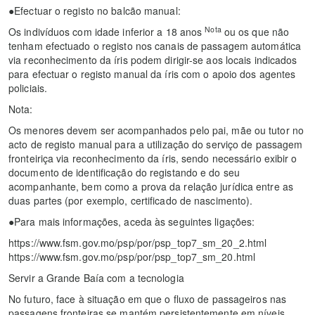
●Efectuar o registo no balcão manual:
Nota
Os indivíduos com idade inferior a 18 anos
ou os que não
tenham efectuado o registo nos canais de passagem automática
via reconhecimento da íris podem dirigir-se aos locais indicados
para efectuar o registo manual da íris com o apoio dos agentes
policiais.
Nota:
Os menores devem ser acompanhados pelo pai, mãe ou tutor no
acto de registo manual para a utilização do serviço de passagem
fronteiriça via reconhecimento da íris, sendo necessário exibir o
documento de identificação do registando e do seu
acompanhante, bem como a prova da relação jurídica entre as
duas partes (por exemplo, certificado de nascimento).
●Para mais informações, aceda às seguintes ligações:
https://www.fsm.gov.mo/psp/por/psp_top7_sm_20_2.html
https://www.fsm.gov.mo/psp/por/psp_top7_sm_20.html
Servir a Grande Baía com a tecnologia
No futuro, face à situação em que o fluxo de passageiros nas
passagens fronteiras se mantém persistentemente em níveis