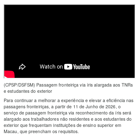
(CPSP/DSFSM) Passagem fronteiriça via íris alargada aos TNRs
e estudantes do exterior
Para continuar a melhorar a experiência e elevar a eficiência nas
passagens fronteiriças, a partir de 11 de Junho de 2026, o
serviço de passagem fronteiriça via reconhecimento da íris será
alargado aos trabalhadores não residentes e aos estudantes do
exterior que frequentam instituições de ensino superior em
Macau, que preencham os requisitos.