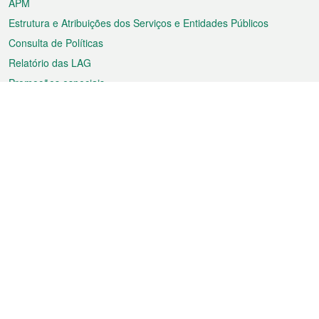
APM
Estrutura e Atribuições dos Serviços e Entidades Públicos
Consulta de Políticas
Relatório das LAG
Promoções especiais
Sobre a RAEM
Tempo
Transporte
Feriados
Cultura e lazer
Informação de Macau
Ficheiro sobre Macau
Estatísticas
Anúncios