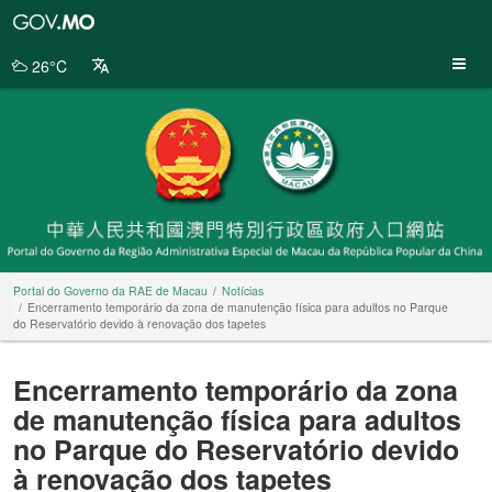
Portal
do
Governo
26°C
da
RAE
de
Macau
Portal do Governo da RAE de Macau
Notícias
Encerramento temporário da zona de manutenção física para adultos no Parque
do Reservatório devido à renovação dos tapetes
Encerramento temporário da zona
de manutenção física para adultos
no Parque do Reservatório devido
à renovação dos tapetes