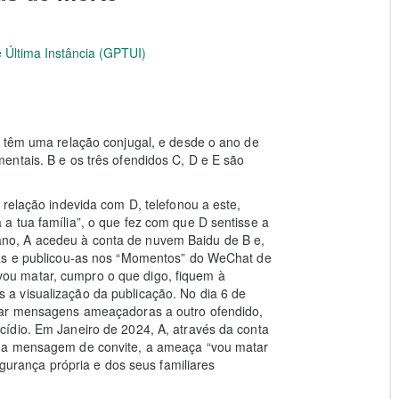
 Última Instância (GPTUI)
) têm uma relação conjugal, e desde o ano de
entais. B e os três ofendidos C, D e E são
 relação indevida com D, telefonou a este,
a tua família”, o que fez com que D sentisse a
no, A acedeu à conta de nuvem Baidu de B e,
-as e publicou-as nos “Momentos” do WeChat de
u matar, cumpro o que digo, fiquem à
a visualização da publicação. No dia 6 de
iar mensagens ameaçadoras a outro ofendido,
ídio. Em Janeiro de 2024, A, através da conta
 na mensagem de convite, a ameaça “vou matar
egurança própria e dos seus familiares