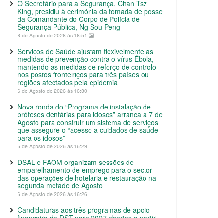
O Secretário para a Segurança, Chan Tsz
King, presidiu à cerimónia da tomada de posse
da Comandante do Corpo de Polícia de
Segurança Pública, Ng Sou Peng
6 de Agosto de 2026 às 16:51
Serviços de Saúde ajustam flexivelmente as
medidas de prevenção contra o vírus Ébola,
mantendo as medidas de reforço de controlo
nos postos fronteiriços para três países ou
regiões afectados pela epidemia
6 de Agosto de 2026 às 16:30
Nova ronda do “Programa de instalação de
próteses dentárias para idosos” arranca a 7 de
Agosto para construir um sistema de serviços
que assegure o “acesso a cuidados de saúde
para os idosos”
6 de Agosto de 2026 às 16:29
DSAL e FAOM organizam sessões de
emparelhamento de emprego para o sector
das operações de hotelaria e restauração na
segunda metade de Agosto
6 de Agosto de 2026 às 16:26
Candidaturas aos três programas de apoio
financeiro da DST para 2027 abertas a partir