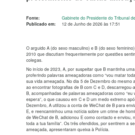
Fonte:
Gabinete do Presidente do Tribunal de
Publicado em:
12 de Junho de 2026 às 17:51
O arguido A (do sexo masculino) e B (do sexo feminino
2010 que discutiam frequentemente por questões sentim
colegas.
No início de 2023, A, por suspeitar que B mantinha uma
proferindo palavras ameaçadoras como “vou matar toda 
sua vida ameaçada. No dia 5 de Dezembro do mesmo a
ao encontrar fotografias de B com C e D, descarregou
B, acompanhadas de palavras ameaçadoras como “eu vo
espera”, o que causou em C e D um medo extremo após 
Dezembro, A utilizou a conta de WeChat de B para env
E, e reencaminhou uma notícia sobre um crime de homic
de WeChat de B, adicionou E como contacto e enviou,
toda a tua família”. Os três ofendidos, por sentirem a s
ameaçada, apresentaram queixa à Polícia.