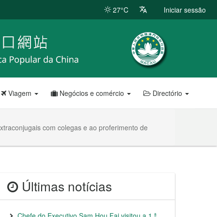
27°C
Iniciar sessão
Viagem
Negócios e comércio
Directório
xtraconjugais com colegas e ao proferimento de
Últimas notícias
Chefe do Executivo Sam Hou Fai visitou a 1.ª