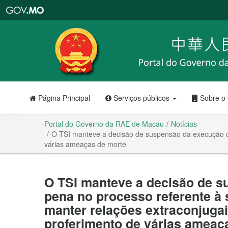
Portal
do
Governo
da
RAE
de
Macau
Página Principal
Serviços públicos
Sobre o
Portal do Governo da RAE de Macau
Notícias
O TSI manteve a decisão de suspensão da execução da
várias ameaças de morte
O TSI manteve a decisão de 
pena no processo referente à 
manter relações extraconjuga
proferimento de várias ameaç