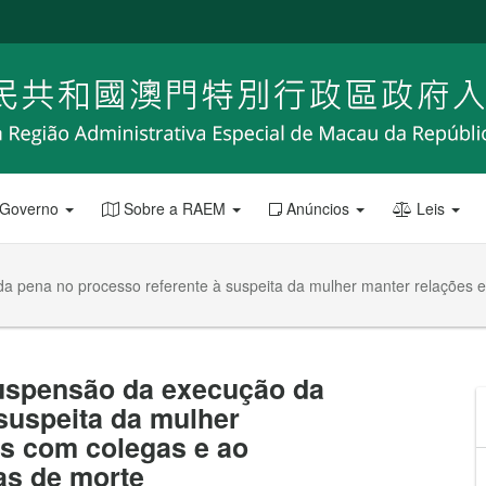
 Governo
Sobre a RAEM
Anúncios
Leis
 pena no processo referente à suspeita da mulher manter relações e
suspensão da execução da
suspeita da mulher
is com colegas e ao
as de morte