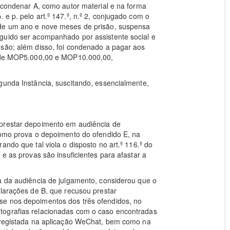
u condenar A, como autor material e na forma
e p. pelo art.º 147.º, n.º 2, conjugado com o
 de um ano e nove meses de prisão, suspensa
guido ser acompanhado por assistente social e
nsão; além disso, foi condenado a pagar aos
as de MOP5.000,00 e MOP10.000,00,
gunda Instância, suscitando, essencialmente,
 prestar depoimento em audiência de
como prova o depoimento do ofendido E, na
ando que tal viola o disposto no art.º 116.º do
 e as provas são insuficientes para afastar a
a da audiência de julgamento, considerou que o
larações de B, que recusou prestar
se nos depoimentos dos três ofendidos, no
tografias relacionadas com o caso encontradas
r registada na aplicação WeChat, bem como na