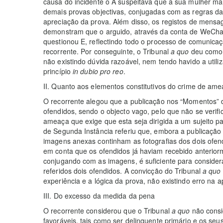
causa do incidente o A suspeitava que a sua mulher ma
demais provas objectivas, conjugadas com as regras da 
apreciação da prova. Além disso, os registos de mensag
demonstram que o arguido, através da conta de WeChat 
questionou E, reflectindo todo o processo de comunica
recorrente. Por conseguinte, o Tribunal
a quo
deu como 
não existindo dúvida razoável, nem tendo havido a utili
princípio
in dubio pro reo
.
II. Quanto aos elementos constitutivos do crime de am
O recorrente alegou que a publicação nos “Momentos” 
ofendidos, sendo o objecto vago, pelo que não se verifi
ameaça que exige que esta seja dirigida a um sujeito pa
de Segunda Instância referiu que, embora a publicação
imagens anexas continham as fotografias dos dois ofen
em conta que os ofendidos já haviam recebido anterio
conjugando com as imagens, é suficiente para considera
referidos dois ofendidos. A convicção do Tribunal
a quo
experiência e a lógica da prova, não existindo erro na ap
III. Do excesso da medida da pena
O recorrente considerou que o Tribunal
a quo
não consi
favoráveis, tais como ser delinquente primário e os seu