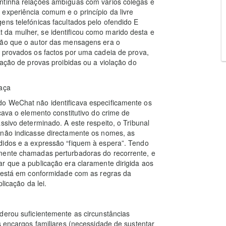
ntinha relações ambíguas com vários colegas e
experiência comum e o princípio da livre
ens telefónicas facultados pelo ofendido E
da mulher, se identificou como marido desta e
ção que o autor das mensagens era o
provados os factos por uma cadeia de prova,
zação de provas proibidas ou a violação do
eaça
do WeChat não identificava especificamente os
cava o elemento constitutivo do crime de
ssivo determinado. A este respeito, o Tribunal
 não indicasse directamente os nomes, as
didos e a expressão “fiquem à espera”. Tendo
rmente chamadas perturbadoras do recorrente, e
r que a publicação era claramente dirigida aos
está em conformidade com as regras da
licação da lei.
derou suficientemente as circunstâncias
s encargos familiares (necessidade de sustentar