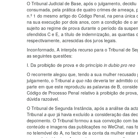
O Tribunal Judicial de Base, após o julgamento, decidi
consumada, pela prática de quatro crimes de ameaça, p. 
n.º 1 do mesmo artigo do Código Penal, na pena única
na sua execução por dois anos, com a condição de o ar
sujeito ao regime de prova durante o período da suspe
ofendidos C e E, a título de indemnização, as quanti
respectivamente, acrescidas dos juros legais.
Inconformado, A interpôs recurso para o Tribunal de Se
as seguintes questões:
I. Da proibição de prova e do princípio
in dubio pro reo
O recorrente alegou que, tendo a sua mulher recusado
julgamento, o Tribunal
a quo
não deveria ter admitido 
parte em que este reproduziu as palavras de B, consider
Código de Processo Penal relativo à proibição de prova,
dúvida razoável.
O Tribunal de Segunda Instância, após a análise da act
Tribunal
a quo
já havia excluído a consideração das dec
depoimento. O Tribunal formou a sua convicção com ba
conteúdo e imagens das publicações no WeChat, nas fo
no telemóvel do A, no facto de a conta da mulher esta