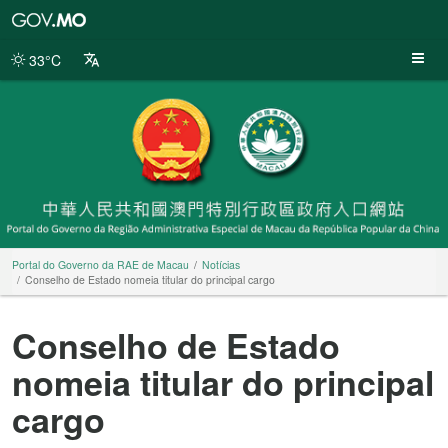
Portal
do
Governo
33°C
da
RAE
de
Macau
Portal do Governo da RAE de Macau
Notícias
Conselho de Estado nomeia titular do principal cargo
Conselho de Estado
nomeia titular do principal
cargo