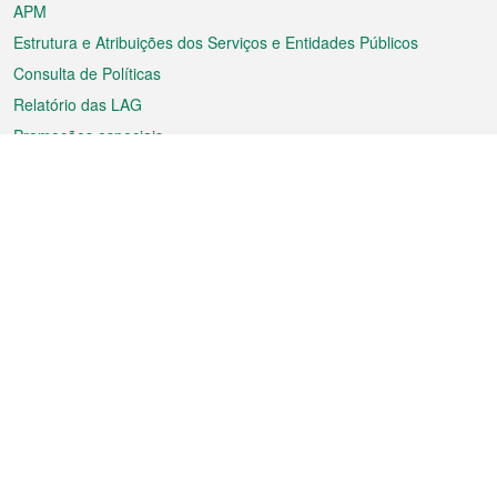
APM
Estrutura e Atribuições dos Serviços e Entidades Públicos
Consulta de Políticas
Relatório das LAG
Promoções especiais
Sobre a RAEM
Tempo
Transporte
Feriados
Cultura e lazer
Informação de Macau
Ficheiro sobre Macau
Estatísticas
Anúncios