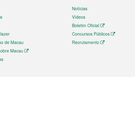
Notícias
te
Vídeos
Boletim Oficial
 lazer
Concursos Públicos
ão de Macau
Recrutamento
 sobre Macau
as
ios e comércio
Directório
 e Investimento
Directório de Aplicações para T
o Comércio e Convenções em
Directório de Redes Sociais
Directório de Websites Temático
dades de Negócios e Serviços
Directório RSS
s