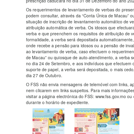
prescrição caducará no dia 31 de Dezembro do ano 202
Os requerimentos de levantamento de verbas do present
podem consultar, através da “Conta Única de Macau” ou
situação de inscrição de levantamento automático de ve
atribuição automática de verba. Os idosos que efectua
verba e que preenchem os requisitos de atribuição de 
formalidade, a verba será depositada automaticamente,
onde recebe a pensão para idosos ou a pensão de invali
ao levantamento de verba, caso efectuem o requeriment
de Macau” ou quiosque de auto-atendimento, a verba s
no dia 24 de Setembro, e aos indivíduos que efectuem
suporte de papel, a verba será depositada, o mais ced
dia 27 de Outubro.
O FSS não envia mensagens de telemóvel com links, ap
nem clicarem em links suspeitos. Para mais informaçõe
visitar a página electrónica do FSS: www.fss.gov.mo ou
durante o horário de expediente.