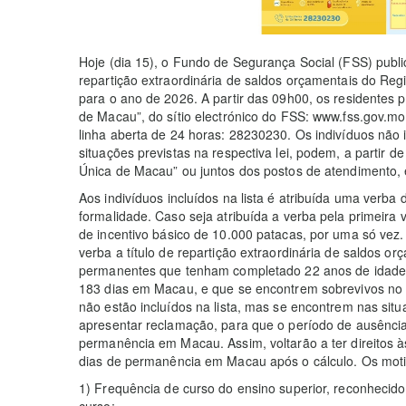
Hoje (dia 15), o Fundo de Segurança Social (FSS) publico
repartição extraordinária de saldos orçamentais do Reg
para o ano de 2026. A partir das 09h00, os residentes p
de Macau”, do sítio electrónico do FSS: www.fss.gov.m
linha aberta de 24 horas: 28230230. Os indivíduos não
situações previstas na respectiva lei, podem, a partir 
Única de Macau” ou juntos dos postos de atendimento, 
Aos indivíduos incluídos na lista é atribuída uma verb
formalidade. Caso seja atribuída a verba pela primeira
de incentivo básico de 10.000 patacas, por uma só vez. 
verba a título de repartição extraordinária de saldos o
permanentes que tenham completado 22 anos de idade
183 dias em Macau, e que se encontrem sobrevivos no d
não estão incluídos na lista, mas se encontrem nas situ
apresentar reclamação, para que o período de ausênc
permanência em Macau. Assim, voltarão a ter direitos 
dias de permanência em Macau após o cálculo. Os moti
1) Frequência de curso do ensino superior, reconhecido
curso;