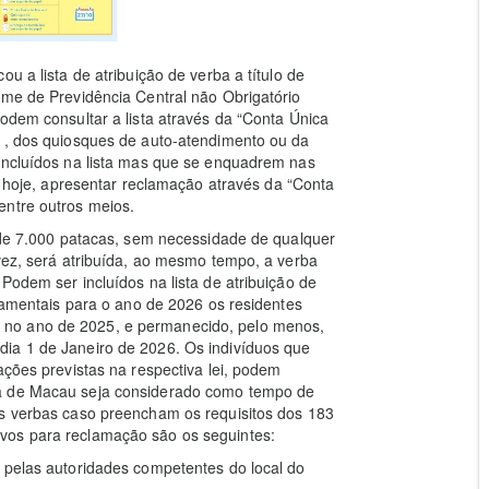
u a lista de atribuição de verba a título de
ime de Previdência Central não Obrigatório
odem consultar a lista através da “Conta Única
o , dos quiosques de auto-atendimento ou da
 incluídos na lista mas que se enquadrem nas
de hoje, apresentar reclamação através da “Conta
entre outros meios.
a de 7.000 patacas, sem necessidade de qualquer
 vez, será atribuída, ao mesmo tempo, a verba
Podem ser incluídos na lista de atribuição de
rçamentais para o ano de 2026 os residentes
 no ano de 2025, e permanecido, pelo menos,
ia 1 de Janeiro de 2026. Os indivíduos que
ações previstas na respectiva lei, podem
ia de Macau seja considerado como tempo de
às verbas caso preencham os requisitos dos 183
vos para reclamação são os seguintes:
 pelas autoridades competentes do local do