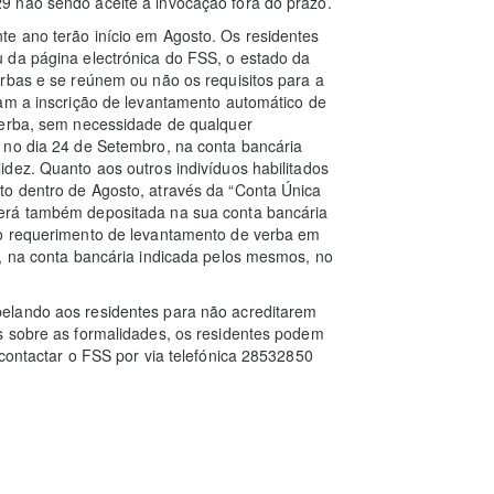
9 não sendo aceite a invocação fora do prazo.
e ano terão início em Agosto. Os residentes
 da página electrónica do FSS, o estado da
rbas e se reúnem ou não os requisitos para a
ram a inscrição de levantamento automático de
verba, sem necessidade de qualquer
 no dia 24 de Setembro, na conta bancária
dez. Quanto aos outros indivíduos habilitados
o dentro de Agosto, através da “Conta Única
erá também depositada na sua conta bancária
 o requerimento de levantamento de verba em
o, na conta bancária indicada pelos mesmos, no
elando aos residentes para não acreditarem
s sobre as formalidades, os residentes podem
 contactar o FSS por via telefónica 28532850