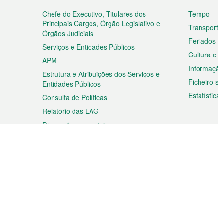
do
rodapé
Chefe do Executivo, Titulares dos
Tempo
Principais Cargos, Órgão Legislativo e
Transpor
Órgãos Judiciais
Feriados
Serviços e Entidades Públicos
Cultura e
APM
Informaç
Estrutura e Atribuições dos Serviços e
Ficheiro
Entidades Públicos
Estatístic
Consulta de Políticas
Relatório das LAG
Promoções especiais
Viagem
Negóc
Planear a sua viagem
Negócios
Descobrir Macau
Feiras d
Macau
Espectáculos e Entretenimento
Oportuni
Roteiro de Compras
das PME