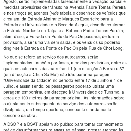
Agosto, serão implementadas faseadamente a vedação parcial e
medidas provisórias de trânsito na Avenida Padre Tomás Pereira
e nos troços adjacentes (
vide
tabela e desenho); os veículos que
circulam, da Estrada Almirante Marques Esparteiro para a
Estrada da Universidade e o Beco da Alegria, deverão contornar
a Estrada Nordeste da Taipa e a Rotunda Padre Tomás Pereira;
além disso, a Estrada da Ponte de Pac On passará, de forma
provisória, a ser uma via sem saída, e os veículos só poderão
dirigir-se à Estrada da Ponte de Pac On pela Rua de Choi Long.
No que se refere ao serviço dos autocarros, serão
implementadas, também por fases, medidas provisórias, entre as
quais os autocarros das carreiras 11 (em direcção à Barra) e 37
(em direcção a Chun Su Mei) não irão parar na paragem
“Universidade da Cidade” no período entre 17 de Junho e 1 de
Julho, e assim sendo, os passageiros poderão utilizar uma
paragem temporária, em direcção à Universidade de Turismo, a
cerca de 100 metros da paragem original. As informações sobre
o ajustamento subsequente do serviço dos autocarros serão
divulgadas, em tempo oportuno, consoante o andamento
concreto da obra.
A DSOP e a DSAT apelam ao público para tomar conhecimento
prévio das informações relativas ao trânsito, prestar atenção às