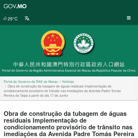
Portal
do
Governo
29°C
da
RAE
de
Macau
Portal do Governo da RAE de Macau
Notícias
Obra de construção da tubagem de águas residuais Implementação de
condicionamento provisório de trânsito nas imediações da Avenida Padre Tomás
Pereira da Taipa a partir do dia 17 de Junho
Obra de construção da tubagem de águas
residuais Implementação de
condicionamento provisório de trânsito nas
imediações da Avenida Padre Tomás Pereira