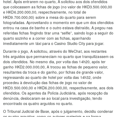
hotel. Após entrarem no quarto, A solicitou aos dois ofendidos
que colocassem as fichas de jogo (no valor de HKD3.500.000,00
e HKD6.200.000,00, respectivamente, no total de
HKD9.700.000,00) sobre a mesa do quarto para serem
fotografadas. Aproveitando o momento em que um dos ofendidos
entrou na casa de banho e o outro estava distraído, A pegou nas
referidas fichas fingindo tirar uma “selfie”, saindo logo a seguir do
quarto sozinho e a correr com as fichas, apanhando
imediatamente um táxi para o Casino Studio City para jogar.
Durante o jogo, A solicitou, através do WeChat, aos restantes
três arguidos que permaneciam no quarto que tranquilizassem os
dois ofendidos. No mesmo dia, por volta das 14h20, após ter
ganho HKD2.000.000,00, A trocou as fichas de pequeno valor,
resultantes da troca e do ganho, por fichas de grande valor,
regressando ao quarto de hotel por volta das 14h32, onde
procedeu à devolução das fichas de jogo no valor de
HKD3.500.000,00 e HKD6.200.000,00, respectivamente, aos dois
ofendidos. Os agentes da Polícia Judiciária, após recepção da
denúncia, deslocaram-se ao local para investigação, tendo
encontrado os quatro arguidos no quarto.
O Tribunal Judicial de Base, após o julgamento, decidiu condenar
os quatro arguidos, como co-autores materiais e na forma