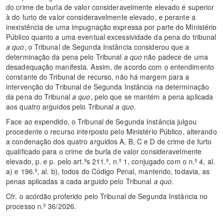
do crime de burla de valor consideravelmente elevado é superior
à do furto de valor consideravelmente elevado, e perante a
inexistência de uma impugnação expressa por parte do Ministério
Público quanto a uma eventual excessividade da pena do tribunal
a quo
, o Tribunal de Segunda Instância considerou que a
determinação da pena pelo Tribunal
a quo
não padece de uma
desadequação manifesta. Assim, de acordo com o entendimento
constante do Tribunal de recurso, não há margem para a
intervenção do Tribunal de Segunda Instância na determinação
da pena do Tribunal
a quo
, pelo que se mantém a pena aplicada
aos quatro arguidos pelo Tribunal
a quo
.
Face ao expendido, o Tribunal de Segunda Instância julgou
procedente o recurso interposto pelo Ministério Público, alterando
a condenação dos quatro arguidos A, B, C e D de crime de furto
qualificado para o crime de burla de valor consideravelmente
elevado, p. e p. pelo art.ºs 211.º, n.º 1, conjugado com o n.º 4, al.
a) e 196.º, al. b), todos do Código Penal, mantendo, todavia, as
penas aplicadas a cada arguido pelo Tribunal
a quo
.
Cfr. o acórdão proferido pelo Tribunal de Segunda Instância no
processo n.º 36/2026.