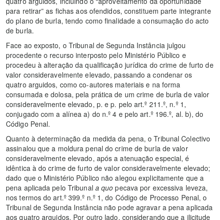
quatro arguidos, incluindo o “aproveitamento da oportunidade
para retirar” as fichas aos ofendidos, constituem parte integrante
do plano de burla, tendo como finalidade a consumação do acto
de burla.
Face ao exposto, o Tribunal de Segunda Instância julgou
procedente o recurso interposto pelo Ministério Público e
procedeu à alteração da qualificação jurídica do crime de furto de
valor consideravelmente elevado, passando a condenar os
quatro arguidos, como co-autores materiais e na forma
consumada e dolosa, pela prática de um crime de burla de valor
consideravelmente elevado, p. e p. pelo art.º 211.º, n.º 1,
conjugado com a alínea a) do n.º 4 e pelo art.º 196.º, al. b), do
Código Penal.
Quanto à determinação da medida da pena, o Tribunal Colectivo
assinalou que a moldura penal do crime de burla de valor
consideravelmente elevado, após a atenuação especial, é
idêntica à do crime de furto de valor consideravelmente elevado;
dado que o Ministério Público não alegou explicitamente que a
pena aplicada pelo Tribunal
a quo
pecava por excessiva leveza,
nos termos do art.º 399.º n.º 1, do Código de Processo Penal, o
Tribunal de Segunda Instância não pode agravar a pena aplicada
aos quatro arguidos. Por outro lado, considerando que a ilicitude