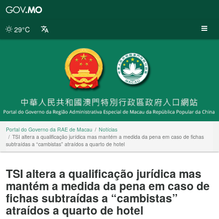
Portal
do
Governo
29°C
da
RAE
de
Macau
Portal do Governo da RAE de Macau
Notícias
TSI altera a qualificação jurídica mas mantém a medida da pena em caso de fichas
subtraídas a “cambistas” atraídos a quarto de hotel
TSI altera a qualificação jurídica mas
mantém a medida da pena em caso de
fichas subtraídas a “cambistas”
atraídos a quarto de hotel