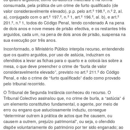
consumada, pela prática de um crime de furto qualificado (de
valor consideravelmente elevado), p.p. pelo art.º 198.º, n.º 2, al.
a), conjugado com o art.º 197.º, n.º 1, art.º 196.º, al. b), e art.º
201.º, n.º 1, todos do Código Penal, tendo condenado A na pena
de dois anos e nove meses de prisão efectiva, e os restantes três
arguidos, cada um, na pena de dois anos de prisão, suspensa na
sua execução por três anos.
Inconformado, o Ministério Público interpôs recurso, entendendo
que os quatro arguidos, por uso de astúcia, induziram os
ofendidos a levar as fichas para o quarto e a colocá-las sobre a
mesa, o que deve preencher o crime de “burla de valor
consideravelmente elevado”, previsto no art.º 211.º do Código
Penal, e não o crime de “furto qualificado” dado como provado
pelo tribunal recorrido.
O Tribunal de Segunda Instância conheceu do recurso. O
Tribunal Colectivo assinalou que, no crime de burla, a “astúcia” é
um elemento constitutivo fundamental, o agente, por meio de
erro ou engano que astuciosamente induziu, consegue
“determinar outrem à prática de actos que lhe causem, ou
causem a outrem, prejuízo patrimonial”, ou seja, o ofendido
dispõe voluntariamente do património por ter sido enganado; ao