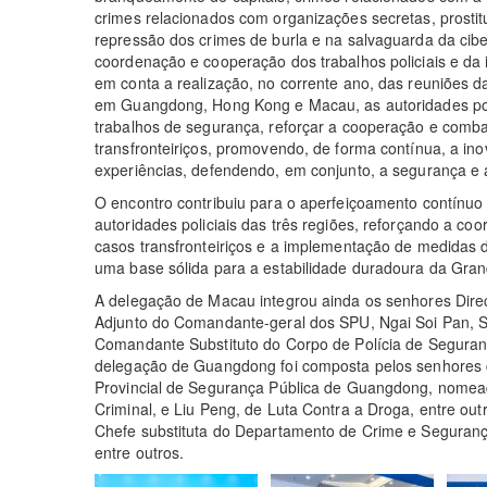
crimes relacionados com organizações secretas, prosti
repressão dos crimes de burla e na salvaguarda da ci
coordenação e cooperação dos trabalhos policiais e da
em conta a realização, no corrente ano, das reuniões 
em Guangdong, Hong Kong e Macau, as autoridades poli
trabalhos de segurança, reforçar a cooperação e comba
transfronteiriços, promovendo, de forma contínua, a ino
experiências, defendendo, em conjunto, a segurança e a
O encontro contribuiu para o aperfeiçoamento contínu
autoridades policiais das três regiões, reforçando a c
casos transfronteiriços e a implementação de medidas 
uma base sólida para a estabilidade duradoura da G
A delegação de Macau integrou ainda os senhores Direct
Adjunto do Comandante-geral dos SPU, Ngai Soi Pan, S
Comandante Substituto do Corpo de Polícia de Seguranç
delegação de Guangdong foi composta pelos senhores c
Provincial de Segurança Pública de Guangdong, nome
Criminal, e Liu Peng, de Luta Contra a Droga, entre ou
Chefe substituta do Departamento de Crime e Seguran
entre outros.