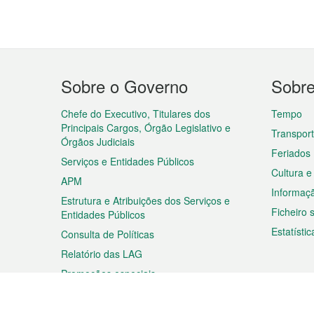
Menu
Sobre o Governo
Sobr
do
rodapé
Chefe do Executivo, Titulares dos
Tempo
Principais Cargos, Órgão Legislativo e
Transpor
Órgãos Judiciais
Feriados
Serviços e Entidades Públicos
Cultura e
APM
Informaç
Estrutura e Atribuições dos Serviços e
Ficheiro
Entidades Públicos
Estatístic
Consulta de Políticas
Relatório das LAG
Promoções especiais
Viagem
Negóc