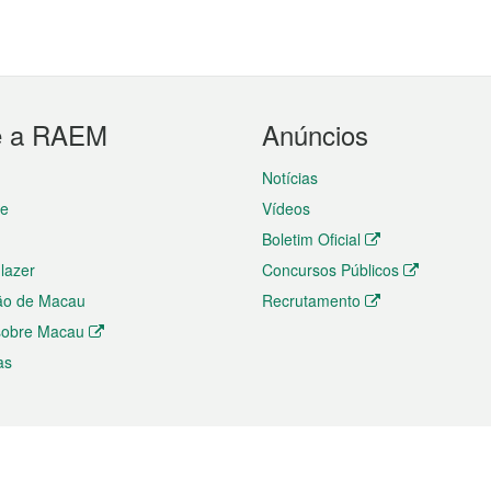
e a RAEM
Anúncios
Notícias
te
Vídeos
Boletim Oficial
 lazer
Concursos Públicos
ão de Macau
Recrutamento
 sobre Macau
as
ios e comércio
Directório