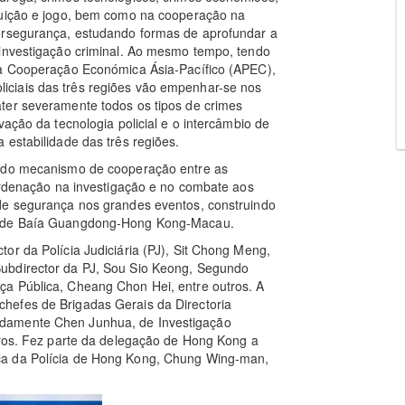
tuição e jogo, bem como na cooperação na
bersegurança, estudando formas de aprofundar a
 investigação criminal. Ao mesmo tempo, tendo
da Cooperação Económica Ásia-Pacífico (APEC),
ciais das três regiões vão empenhar-se nos
ter severamente todos os tipos de crimes
vação da tecnologia policial e o intercâmbio de
 estabilidade das três regiões.
o do mecanismo de cooperação entre as
oordenação na investigação e no combate aos
de segurança nos grandes eventos, construindo
rande Baía Guangdong-Hong Kong-Macau.
or da Polícia Judiciária (PJ), Sit Chong Meng,
ubdirector da PJ, Sou Sio Keong, Segundo
a Pública, Cheang Chon Hei, entre outros. A
hefes de Brigadas Gerais da Directoria
adamente Chen Junhua, de Investigação
tros. Fez parte da delegação de Hong Kong a
ça da Polícia de Hong Kong, Chung Wing-man,