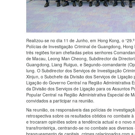
Realizou-se no dia 11 de Junho, em Hong Kong, o “29.
Polícias de Investigação Criminal de Guangdong, Hong 
três regiões foram chefiadas pelos senhores Comandante
de Macau, Leong Man Cheong, Subdirector da Directori
Guangdong, Liang Ruiguo, e Segundo-comandante (Ope
lung. O Subdirector dos Serviços de Investigação Crimi
Xinjun, o Subchefe da Divisão dos Serviços de Ligação 
Ligação do Governo Central na Região Administrativa 
da Divisão dos Serviços de Ligação para os Assuntos P
Popular Central na Região Administrativa Especial de 
convidados a participar na reunião.
Na reunião, os responsáveis das polícias de investigaç
retrospectiva sobre os resultados obtidos no combate à 
e trocaram opiniões sobre a tendência actual e o novo
transfronteiriça, centrando-se no combate aos diversos
branqueamento de capitais, crimes relacionados com a 