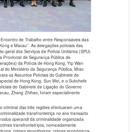
º Encontro de Trabalho entre Responsáveis das
Kong e Macau”. As delegações policiais das
-geral dos Serviços de Polícia Unitários (SPU)
a Provincial de Segurança Pública de
rações) da Polícia de Hong Kong, Yip Wan-
nal do Ministério da Segurança Pública, Miao
para os Assuntos Policiais do Gabinete de
Especial de Hong Kong, Sun Wei, e o Subchefe
oliciais do Gabinete de Ligação do Governo
Macau, Zhang Zhihao, foram especialmente
ão criminal das três regiões efectuaram uma
criminalidade transfronteiriça no ano transacto
modus operandi
da criminalidade organizada
 crimes transfronteiriços, nomeadamente
droga, crimes tecnológicos, crimes económicos,