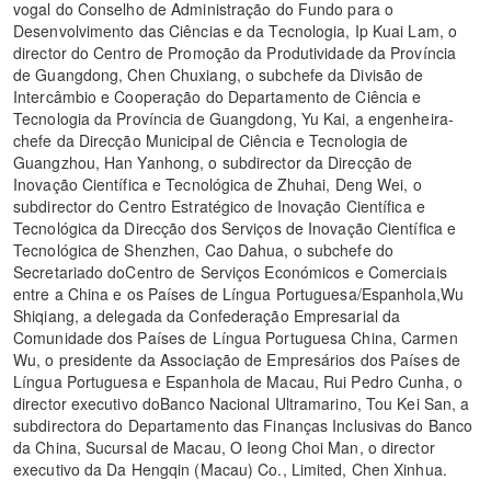
vogal do Conselho de Administração do Fundo para o
Desenvolvimento das Ciências e da Tecnologia, Ip Kuai Lam, o
director do Centro de Promoção da Produtividade da Província
de Guangdong, Chen Chuxiang, o subchefe da Divisão de
Intercâmbio e Cooperação do Departamento de Ciência e
Tecnologia da Província de Guangdong, Yu Kai, a engenheira-
chefe da Direcção Municipal de Ciência e Tecnologia de
Guangzhou, Han Yanhong, o subdirector da Direcção de
Inovação Científica e Tecnológica de Zhuhai, Deng Wei, o
subdirector do Centro Estratégico de Inovação Científica e
Tecnológica da Direcção dos Serviços de Inovação Científica e
Tecnológica de Shenzhen, Cao Dahua, o subchefe do
Secretariado doCentro de Serviços Económicos e Comerciais
entre a China e os Países de Língua Portuguesa/Espanhola,Wu
Shiqiang, a delegada da Confederação Empresarial da
Comunidade dos Países de Língua Portuguesa China, Carmen
Wu, o presidente da Associação de Empresários dos Países de
Língua Portuguesa e Espanhola de Macau, Rui Pedro Cunha, o
director executivo doBanco Nacional Ultramarino, Tou Kei San, a
subdirectora do Departamento das Finanças Inclusivas do Banco
da China, Sucursal de Macau, O Ieong Choi Man, o director
executivo da Da Hengqin (Macau) Co., Limited, Chen Xinhua.