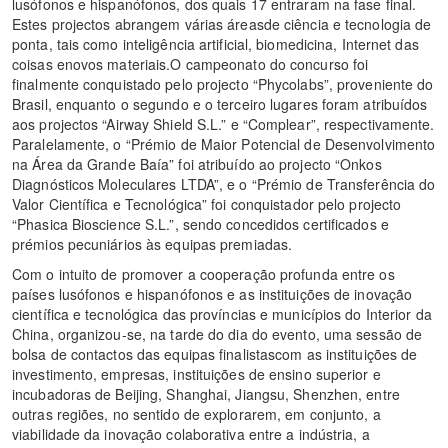
lusófonos e hispanófonos, dos quais 17 entraram na fase final.
Estes projectos abrangem várias áreasde ciência e tecnologia de
ponta, tais como inteligência artificial, biomedicina, Internet das
coisas enovos materiais.O campeonato do concurso foi
finalmente conquistado pelo projecto “Phycolabs”, proveniente do
Brasil, enquanto o segundo e o terceiro lugares foram atribuídos
aos projectos “Airway Shield S.L.” e “Complear”, respectivamente.
Paralelamente, o “Prémio de Maior Potencial de Desenvolvimento
na Área da Grande Baía” foi atribuído ao projecto “Onkos
Diagnósticos Moleculares LTDA”, e o “Prémio de Transferência do
Valor Científica e Tecnológica” foi conquistador pelo projecto
“Phasica Bioscience S.L.”, sendo concedidos certificados e
prémios pecuniários às equipas premiadas.
Com o intuito de promover a cooperação profunda entre os
países lusófonos e hispanófonos e as instituições de inovação
científica e tecnológica das províncias e municípios do Interior da
China, organizou-se, na tarde do dia do evento, uma sessão de
bolsa de contactos das equipas finalistascom as instituições de
investimento, empresas, instituições de ensino superior e
incubadoras de Beijing, Shanghai, Jiangsu, Shenzhen, entre
outras regiões, no sentido de explorarem, em conjunto, a
viabilidade da inovação colaborativa entre a indústria, a