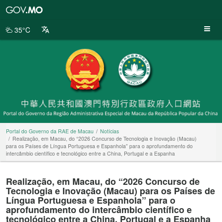
Portal
do
Governo
35°C
da
RAE
de
Macau
Portal do Governo da RAE de Macau
Notícias
Realização, em Macau, do “2026 Concurso de Tecnologia e Inovação (Macau)
para os Países de Língua Portuguesa e Espanhola” para o aprofundamento do
intercâmbio científico e tecnológico entre a China, Portugal e a Espanha
Realização, em Macau, do “2026 Concurso de
Tecnologia e Inovação (Macau) para os Países de
Língua Portuguesa e Espanhola” para o
aprofundamento do intercâmbio científico e
tecnológico entre a China, Portugal e a Espanha