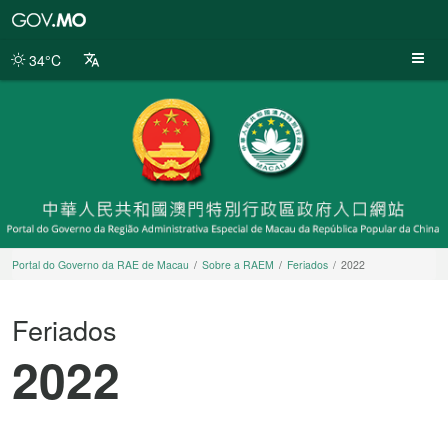
Portal
do
Governo
34°C
da
RAE
de
Macau
Portal do Governo da RAE de Macau
Sobre a RAEM
Feriados
2022
Feriados
2022