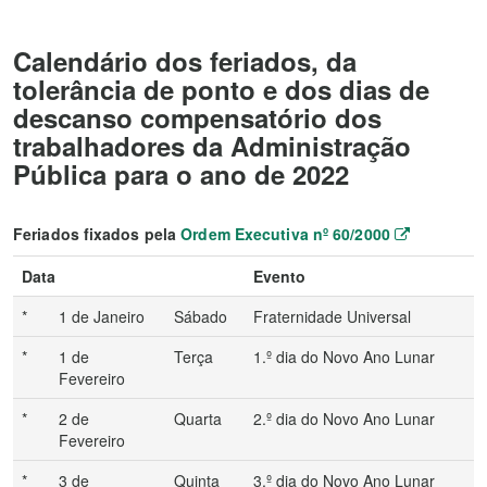
Calendário dos feriados, da
tolerância de ponto e dos dias de
descanso compensatório dos
trabalhadores da Administração
Pública para o ano de 2022
Feriados fixados pela
Ordem Executiva nº 60/2000
Data
Evento
*
1 de Janeiro
Sábado
Fraternidade Universal
*
1 de
Terça
1.º dia do Novo Ano Lunar
Fevereiro
*
2 de
Quarta
2.º dia do Novo Ano Lunar
Fevereiro
*
3 de
Quinta
3.º dia do Novo Ano Lunar