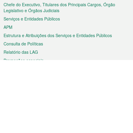
rodapé
Chefe do Executivo, Titulares dos Principais Cargos, Órgão
Legislativo e Órgãos Judiciais
Serviços e Entidades Públicos
APM
Estrutura e Atribuições dos Serviços e Entidades Públicos
Consulta de Políticas
Relatório das LAG
Promoções especiais
Sobre a RAEM
Tempo
Transporte
Feriados
Cultura e lazer
Informação de Macau
Ficheiro sobre Macau