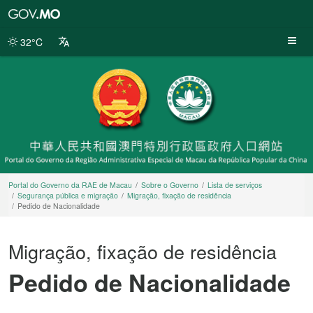
Portal
do
Governo
32°C
da
RAE
de
Macau
Portal do Governo da RAE de Macau
Sobre o Governo
Lista de serviços
Segurança pública e migração
Migração, fixação de residência
Pedido de Nacionalidade
Migração, fixação de residência
Pedido de Nacionalidade