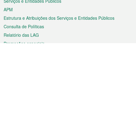
Serviços e Entidades Públicos
APM
Estrutura e Atribuições dos Serviços e Entidades Públicos
Consulta de Políticas
Relatório das LAG
Promoções especiais
Sobre a RAEM
Tempo
Transporte
Feriados
Cultura e lazer
Informação de Macau
Ficheiro sobre Macau
Estatísticas