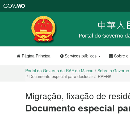
Portal
do
Governo
da
RAE
de
Macau
Página Principal
Serviços públicos
Sobre o
Portal do Governo da RAE de Macau
Sobre o Governo
Documento especial para deslocar à RAEHK
Migração, fixação de resid
Documento especial pa