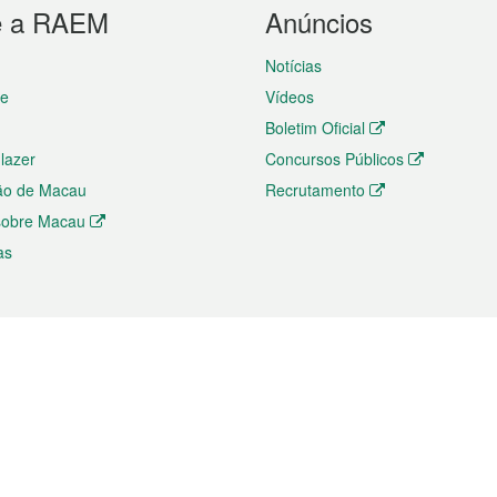
e a RAEM
Anúncios
Notícias
te
Vídeos
Boletim Oficial
 lazer
Concursos Públicos
ão de Macau
Recrutamento
 sobre Macau
as
ios e comércio
Directório
 e Investimento
Directório de Aplicações para T
o Comércio e Convenções em
Directório de Redes Sociais
Directório de Websites Temático