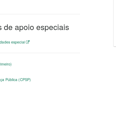
s de apoio especiais
idades especiai
rimeiro)
nça Pública (CPSP)