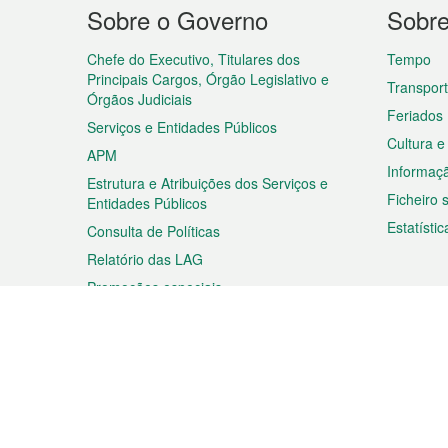
Menu
Sobre o Governo
Sobr
do
rodapé
Chefe do Executivo, Titulares dos
Tempo
Principais Cargos, Órgão Legislativo e
Transpor
Órgãos Judiciais
Feriados
Serviços e Entidades Públicos
Cultura e
APM
Informaç
Estrutura e Atribuições dos Serviços e
Ficheiro
Entidades Públicos
Estatístic
Consulta de Políticas
Relatório das LAG
Promoções especiais
Viagem
Negóc
Planear a sua viagem
Negócios
Descobrir Macau
Feiras d
Macau
Espectáculos e Entretenimento