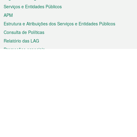
Serviços e Entidades Públicos
APM
Estrutura e Atribuições dos Serviços e Entidades Públicos
Consulta de Políticas
Relatório das LAG
Promoções especiais
Sobre a RAEM
Tempo
Transporte
Feriados
Cultura e lazer
Informação de Macau
Ficheiro sobre Macau
Estatísticas