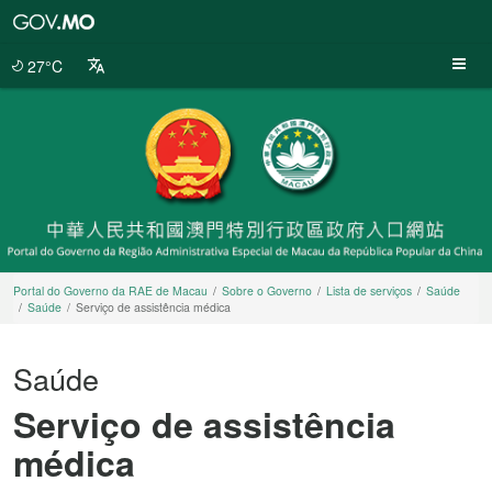
Portal
do
Governo
27°C
da
RAE
de
Macau
Portal do Governo da RAE de Macau
Sobre o Governo
Lista de serviços
Saúde
Saúde
Serviço de assistência médica
Saúde
Serviço de assistência
médica