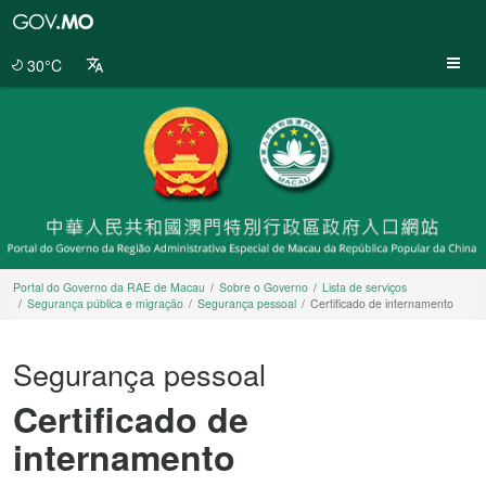
Portal
do
Governo
30°C
da
RAE
de
Macau
Portal do Governo da RAE de Macau
Sobre o Governo
Lista de serviços
Segurança pública e migração
Segurança pessoal
Certificado de internamento
Segurança pessoal
Certificado de
internamento