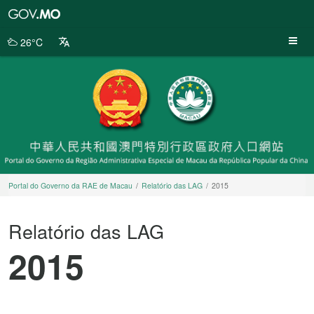
Portal
do
Governo
26°C
da
RAE
de
Macau
Portal do Governo da RAE de Macau
Relatório das LAG
2015
Relatório das LAG
2015