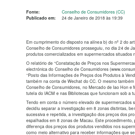
Fonte:
Conselho de Consumidores (CC)
Publicado em:
24 de Janeiro de 2018 às 19:39
Em cumprimento do disposto na alínea b) do nº 2 do art
Conselho de Consumidores prosseguiu, no dia 24 de Jan
produtos comercializados em supermercados situados 
O relatório de “Constatação de Preços nos Supermercad
electrónica do Conselho de Consumidores (www.consum
‘‘Posto das Informações de Preços dos Produtos à Ven
também na conta de Wechat do CC. O mesmo também es
Conselho de Consumidores, no Mercado de Iao Hon e 
tutela do IACM e nas Bibliotecas que funcionam sob a tut
Tendo em conta o número elevado de supermercados s
decidiu separar a investigação em 8 zonas distintas, 
sucessiva e repetida, a investigação dos preços dos p
espalhados em 8 zonas de Macau. Este procedimento, pa
diferença dos preços dos produtos vendidos nos super
como meio alternativo para receber informações que se