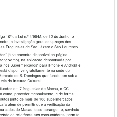
igo 10º da Lei n.º 4/95/M, de 12 de Junho, o
eiro, a investigação geral dos preços dos
nas Freguesias de São Lázaro e São Lourenço.
os” já se encontra disponível na página
er.gov.mo), na aplicação denominada por
da nos Supermercados” para iPhone e Android e
tá disponível gratuitamente na sede do
Mercado de S. Domingos que funcionam sob a
ela do Instituto Cultural.
ituados em 7 freguesias de Macau, o CC
bem como, proceder mensalmente, e de forma
rodutos junto de mais de 100 supermercados
ra além de permitir que a verificação da
mercados de Macau fosse abrangente, servindo
rvirão de referência aos consumidores, permite