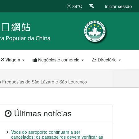
34°C
Iniciar sessão
Viagem
Negócios e comércio
Directório
s Freguesias de São Lázaro e São Lourenço
Últimas notícias
Voos do aeroporto continuam a ser
cancelados; os passageiros devem verificar as