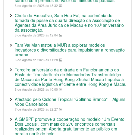
sorteio com prémios no valor de milhões de patacas
8 de Agosto de 2026 às 18:32
Chefe do Executivo, Sam Hou Fai, na cerimónia de
tomada de posse da quarta direcção da Associação de
Agentes da Área Jurídica de Macau e no 10.º aniversário
da associação.
8 de Agosto de 2026 às 12:04
Tam Vai Man instou a MUR a explorar modelos
inovadores e diversificados para impulsionar a renovação
urbana
8 de Agosto de 2026 às 11:28
Terceiro aniversário da entrada em Funcionamento do
Posto de Transferência de Mercadorias Transfronteiriço
de Macau da Ponte Hong Kong-Zhuhai-Macau Impulso à
conectividade logística eficiente entre Hong Kong e Macau
8 de Agosto de 2026 às 10:00
Afectado pelo Ciclone Tropical “Golfinho Branco” – Alguns
Voos Cancelados
7 de Agosto de 2026 às 22:27
A GMBPF promove a cooperação no modelo “Um Evento,
Dois Locais”, com mais de 270 encontros comerciais
realizados ontem Aberta gratuitamente ao público em
geral a partir de hoje