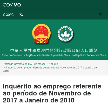
Portal
do
Governo
30°C
da
RAE
de
Macau
Portal do Governo da RAE de Macau
Notícias
Inquérito ao emprego referente ao período de Novembro de 2017 a Janeiro de
2018
Inquérito ao emprego referente
ao período de Novembro de
2017 a Janeiro de 2018