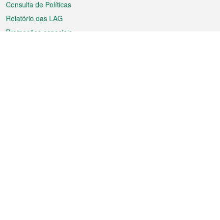
Consulta de Políticas
Relatório das LAG
Promoções especiais
Sobre a RAEM
Tempo
Transporte
Feriados
Cultura e lazer
Informação de Macau
Ficheiro sobre Macau
Estatísticas
Anúncios
Notícias
Vídeos