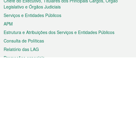
rodapé
Chefe do Executivo, Titulares dos Principais Cargos, Órgão
Legislativo e Órgãos Judiciais
Serviços e Entidades Públicos
APM
Estrutura e Atribuições dos Serviços e Entidades Públicos
Consulta de Políticas
Relatório das LAG
Promoções especiais
Sobre a RAEM
Tempo
Transporte
Feriados
Cultura e lazer
Informação de Macau
Ficheiro sobre Macau