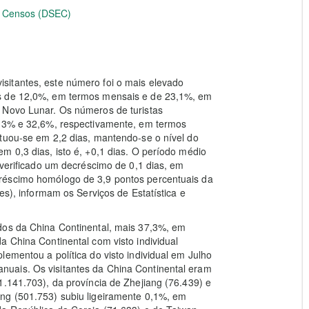
 e Censos (DSEC)
sitantes, este número foi o mais elevado
os de 12,0%, em termos mensais e de 23,1%, em
 Novo Lunar. Os números de turistas
3,3% e 32,6%, respectivamente, em termos
ituou-se em 2,2 dias, mantendo-se o nível do
m 0,3 dias, isto é, +0,1 dias. O período médio
 verificado um decréscimo de 0,1 dias, em
réscimo homólogo de 3,9 pontos percentuais da
es), informam os Serviços de Estatística e
dos da China Continental, mais 37,3%, em
a China Continental com visto individual
ementou a política do visto individual em Julho
uais. Os visitantes da China Continental eram
1.141.703), da província de Zhejiang (76.439) e
ng (501.753) subiu ligeiramente 0,1%, em