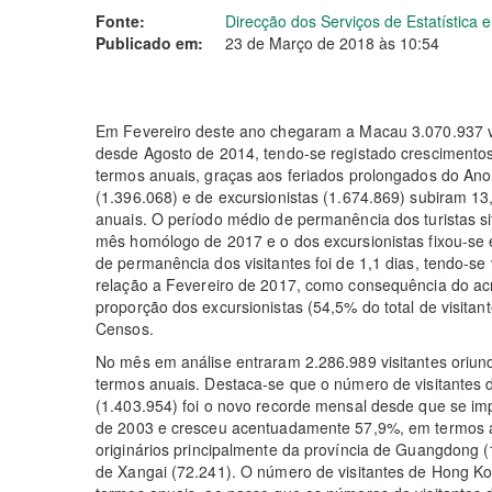
Fonte:
Direcção dos Serviços de Estatística
Publicado em:
23 de Março de 2018 às 10:54
Em Fevereiro deste ano chegaram a Macau 3.070.937 vi
desde Agosto de 2014, tendo-se registado cresciment
termos anuais, graças aos feriados prolongados do Ano
(1.396.068) e de excursionistas (1.674.869) subiram 1
anuais. O período médio de permanência dos turistas s
mês homólogo de 2017 e o dos excursionistas fixou-se e
de permanência dos visitantes foi de 1,1 dias, tendo-se
relação a Fevereiro de 2017, como consequência do ac
proporção dos excursionistas (54,5% do total de visitant
Censos.
No mês em análise entraram 2.286.989 visitantes oriun
termos anuais. Destaca-se que o número de visitantes d
(1.403.954) foi o novo recorde mensal desde que se impl
de 2003 e cresceu acentuadamente 57,9%, em termos an
originários principalmente da província de Guangdong (
de Xangai (72.241). O número de visitantes de Hong Ko