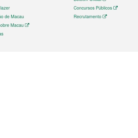
 lazer
Concursos Públicos
ão de Macau
Recrutamento
 sobre Macau
as
ios e comércio
Directório
 e Investimento
Directório de Aplicações para T
o Comércio e Convenções em
Directório de Redes Sociais
Directório de Websites Temático
dades de Negócios e Serviços
Directório RSS
s
Descarregamento de impressos
ão dos Mercados
de Intelectual