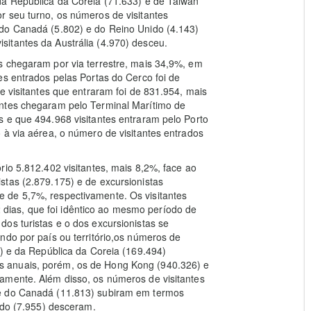
da República da Coreia (71.633) e de Taiwan
r seu turno, os números de visitantes
 do Canadá (5.802) e do Reino Unido (4.143)
itantes da Austrália (4.970) desceu.
s chegaram por via terrestre, mais 34,9%, em
es entrados pelas Portas do Cerco foi de
e visitantes que entraram foi de 831.954, mais
antes chegaram pelo Terminal Marítimo de
 e que 494.968 visitantes entraram pelo Porto
 à via aérea, o número de visitantes entrados
.
rio 5.812.402 visitantes, mais 8,2%, face ao
stas (2.879.175) e de excursionistas
 de 5,7%, respectivamente. Os visitantes
ias, que foi idêntico ao mesmo período de
os turistas e o dos excursionistas se
ndo por país ou território,os números de
1) e da República da Coreia (169.494)
 anuais, porém, os de Hong Kong (940.326) e
amente. Além disso, os números de visitantes
 e do Canadá (11.813) subiram em termos
ido (7.955) desceram.