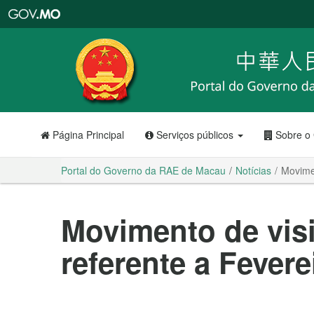
Portal
do
Governo
da
RAE
de
Macau
Página Principal
Serviços públicos
Sobre o
Portal do Governo da RAE de Macau
Notícias
Movimen
Movimento de visi
referente a Fevere