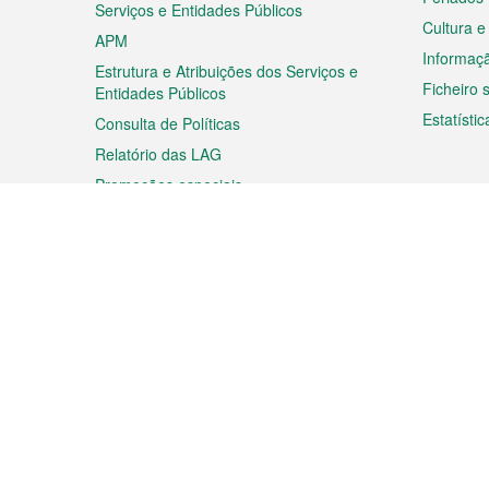
Serviços e Entidades Públicos
Cultura e
APM
Informaç
Estrutura e Atribuições dos Serviços e
Ficheiro
Entidades Públicos
Estatístic
Consulta de Políticas
Relatório das LAG
Promoções especiais
Viagem
Negóc
Planear a sua viagem
Negócios
Descobrir Macau
Feiras d
Macau
Espectáculos e Entretenimento
Oportuni
Roteiro de Compras
das PME
Eventos e Festividades
Informaç
Proprieda