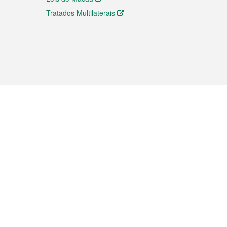
Tratados Multilaterais
elemóvel
s