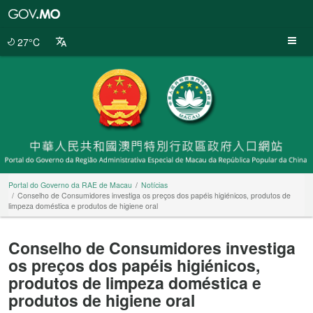
Portal
do
Governo
27°C
da
RAE
de
Macau
Portal do Governo da RAE de Macau
Notícias
Conselho de Consumidores investiga os preços dos papéis higiénicos, produtos de
limpeza doméstica e produtos de higiene oral
Conselho de Consumidores investiga
os preços dos papéis higiénicos,
produtos de limpeza doméstica e
produtos de higiene oral