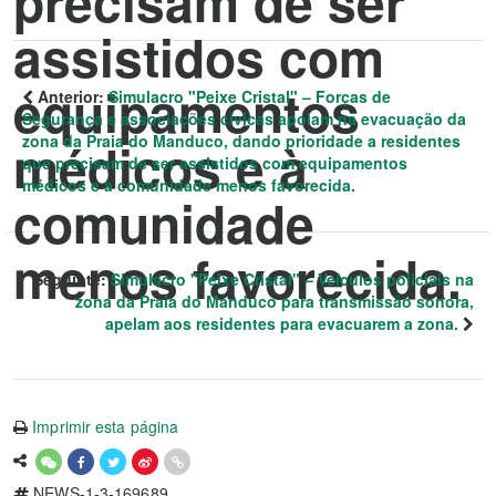
precisam de ser
assistidos com
equipamentos
Anterior:
Simulacro "Peixe Cristal" – Forças de
Segurança e associações cívicas apoiam na evacuação da
zona da Praia do Manduco, dando prioridade a residentes
médicos e à
que precisam de ser assistidos com equipamentos
médicos e à comunidade menos favorecida.
comunidade
menos favorecida.
Seguinte:
Simulacro "Peixe Cristal" – Veículos policiais na
zona da Praia do Manduco para transmissão sonora,
apelam aos residentes para evacuarem a zona.
Imprimir esta página
NEWS-1-3-169689