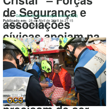
de Segurança e
Fonte:
Gabinete de Comunicação Social (GCS)
associações
Publicado em:
28 de Abril de 2018 às 21:15
Categoria:
Fotorreportagem
cívicas apoiam na
evacuação da zona
da Praia do
Manduco, dando
prioridade a
residentes que