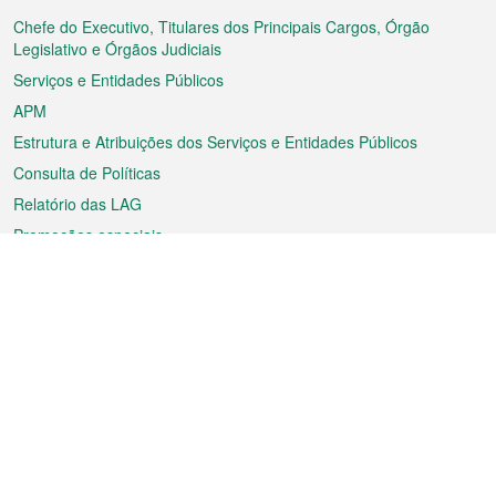
do
rodapé
Chefe do Executivo, Titulares dos Principais Cargos, Órgão
Legislativo e Órgãos Judiciais
Serviços e Entidades Públicos
APM
Estrutura e Atribuições dos Serviços e Entidades Públicos
Consulta de Políticas
Relatório das LAG
Promoções especiais
Sobre a RAEM
Tempo
Transporte
Feriados
Cultura e lazer
Informação de Macau
Ficheiro sobre Macau