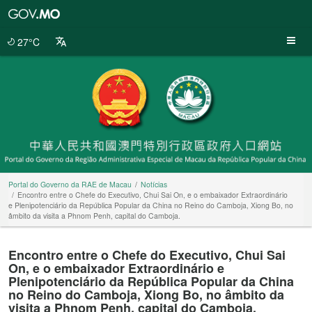
Portal
do
Governo
27°C
da
RAE
de
Macau
Portal do Governo da RAE de Macau
Notícias
Encontro entre o Chefe do Executivo, Chui Sai On, e o embaixador Extraordinário
e Plenipotenciário da República Popular da China no Reino do Camboja, Xiong Bo, no
âmbito da visita a Phnom Penh, capital do Camboja.
Encontro entre o Chefe do Executivo, Chui Sai
On, e o embaixador Extraordinário e
Plenipotenciário da República Popular da China
no Reino do Camboja, Xiong Bo, no âmbito da
visita a Phnom Penh, capital do Camboja.