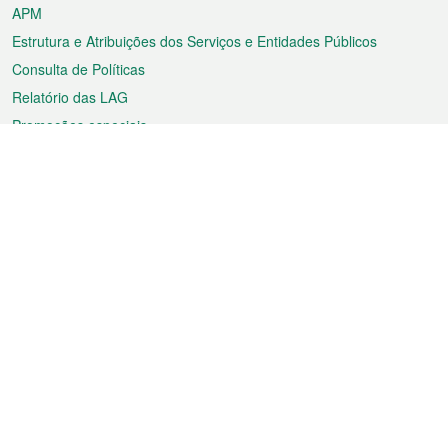
APM
Estrutura e Atribuições dos Serviços e Entidades Públicos
Consulta de Políticas
Relatório das LAG
Promoções especiais
Sobre a RAEM
Tempo
Transporte
Feriados
Cultura e lazer
Informação de Macau
Ficheiro sobre Macau
Estatísticas
Anúncios