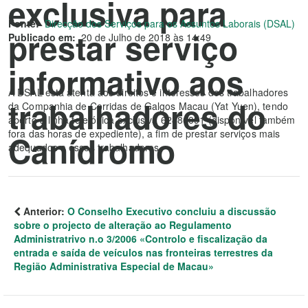
exclusiva para
Fonte:
Direcção dos Serviços para os Assuntos Laborais (DSAL)
prestar serviço
Publicado em:
20 de Julho de 2018 às 14:49
informativo aos
A DSAL está atenta aos direitos e interesses dos trabalhadores
trabalhadores do
da Companhia de Corridas de Galgos Macau (Yat Yuen), tendo
aberto a linha telefónica exclusiva 62886091 (disponível também
fora das horas de expediente), a fim de prestar serviços mais
Canídromo
adequados a esses trabalhadores.
Anterior:
O Conselho Executivo concluiu a discussão
sobre o projecto de alteração ao Regulamento
Administratrivo n.o 3/2006 «Controlo e fiscalização da
entrada e saída de veículos nas fronteiras terrestres da
Região Administrativa Especial de Macau»