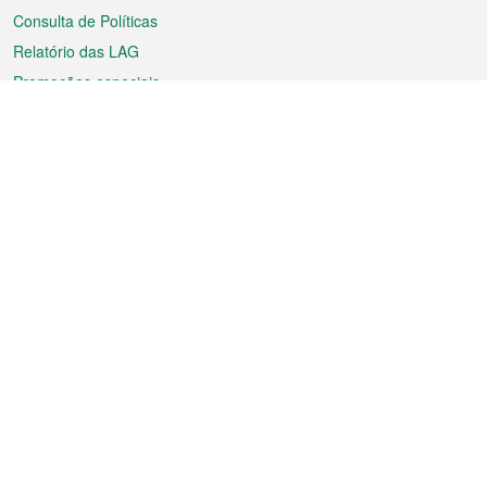
Consulta de Políticas
Relatório das LAG
Promoções especiais
Sobre a RAEM
Tempo
Transporte
Feriados
Cultura e lazer
Informação de Macau
Ficheiro sobre Macau
Estatísticas
Anúncios
Notícias