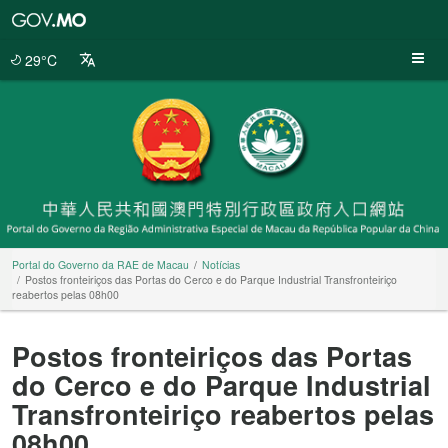
Portal
do
Governo
29°C
da
RAE
de
Macau
Portal do Governo da RAE de Macau
Notícias
Postos fronteiriços das Portas do Cerco e do Parque Industrial Transfronteiriço
reabertos pelas 08h00
Postos fronteiriços das Portas
do Cerco e do Parque Industrial
Transfronteiriço reabertos pelas
08h00