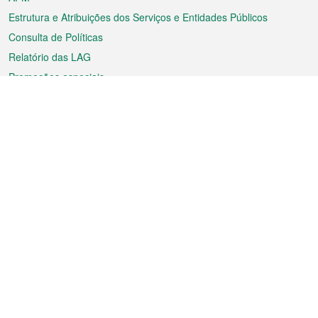
Estrutura e Atribuições dos Serviços e Entidades Públicos
Consulta de Políticas
Relatório das LAG
Promoções especiais
Sobre a RAEM
Tempo
Transporte
Feriados
Cultura e lazer
Informação de Macau
Ficheiro sobre Macau
Estatísticas
Anúncios