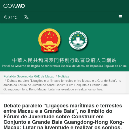
Portal
do
Governo
31°C
da
RAE
de
Macau
Portal do Governo da RAE de Macau
Notícias
Debate paralelo "Ligações marítimas e terrestes entre Macau e a Grande Baía", no
âmbito do Fórum de Juventude sobre Construir em Conjunto a Grande Baía
Guangdong-Hong Kong-Macau: Lutar na juventude e realizar os sonhos.
Debate paralelo "Ligações marítimas e terrestes
entre Macau e a Grande Baía", no âmbito do
Fórum de Juventude sobre Construir em
Conjunto a Grande Baía Guangdong-Hong Kong-
Macau: Lutar na juventude e realizar os sonhos.