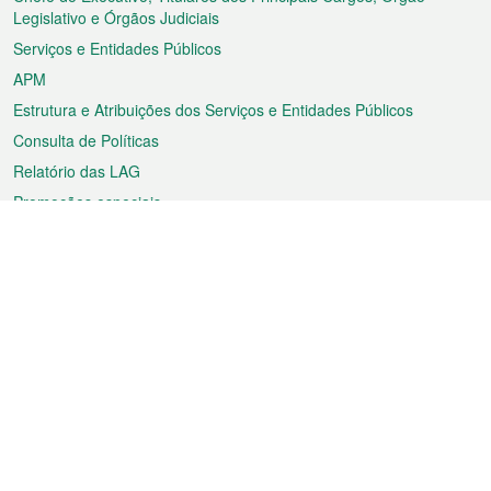
rodapé
Legislativo e Órgãos Judiciais
Serviços e Entidades Públicos
APM
Estrutura e Atribuições dos Serviços e Entidades Públicos
Consulta de Políticas
Relatório das LAG
Promoções especiais
Sobre a RAEM
Tempo
Transporte
Feriados
Cultura e lazer
Informação de Macau
Ficheiro sobre Macau
Estatísticas