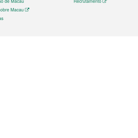
ão de Macau
Recrutamento
 sobre Macau
as
ios e comércio
Directório
 e Investimento
Directório de Aplicações para T
o Comércio e Convenções em
Directório de Redes Sociais
Directório de Websites Temático
dades de Negócios e Serviços
Directório RSS
s
Descarregamento de impressos
ão dos Mercados
de Intelectual