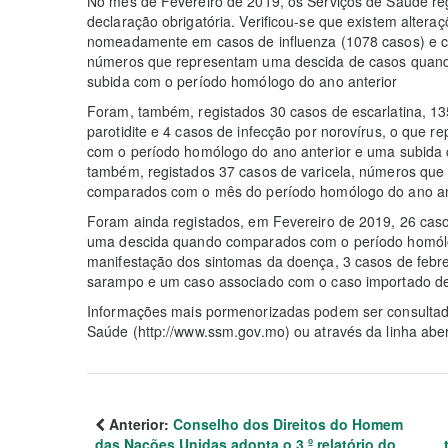
No mês de Fevereiro de 2019, os Serviços de Saúde re
declaração obrigatória. Verificou-se que existem alter
nomeadamente em casos de influenza (1078 casos) e cas
números que representam uma descida de casos quan
subida com o período homólogo do ano anterior
Foram, também, registados 30 casos de escarlatina, 135
parotidite e 4 casos de infecção por norovírus, o que
com o período homólogo do ano anterior e uma subida
também, registados 37 casos de varicela, números qu
comparados com o mês do período homólogo do ano ante
Foram ainda registados, em Fevereiro de 2019, 26 caso
uma descida quando comparados com o período homól
manifestação dos sintomas da doença, 3 casos de febr
sarampo e um caso associado com o caso importado d
Informações mais pormenorizadas podem ser consultadas
Saúde (http://www.ssm.gov.mo) ou através da linha abe
Anterior:
Conselho dos Direitos do Homem
das Nações Unidas adopta o 3.º relatório do