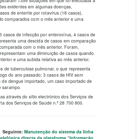
gistaram 1359 situações em que foi efectuada a
ações evidentes em algumas doenças,
os de enterite por rotavírus (18 casos),
do comparados com o mês anterior e uma
 casos de infecção por enterovírus, 4 casos de
 representa uma descida de casos em comparação
 comparada com o mês anterior. Foram,
e representam uma diminuição de casos quando
rior e uma subida relativa ao mês anterior.
s de tuberculose pulmonar, o que representa
ogo do ano passado; 3 casos de HIV sem
e de dengue importado, um caso importado de
e sarampo.
 através do sítio electrónico dos Serviços de
rta dos Serviços de Saúde n.º 28 700 800.
Seguinte:
Manutenção do sistema da linha
telefónica directa da plataforma “Informação