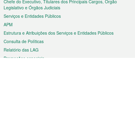
rodapé
Chefe do Executivo, Titulares dos Principais Cargos, Órgão
Legislativo e Órgãos Judiciais
Serviços e Entidades Públicos
APM
Estrutura e Atribuições dos Serviços e Entidades Públicos
Consulta de Políticas
Relatório das LAG
Promoções especiais
Sobre a RAEM
Tempo
Transporte
Feriados
Cultura e lazer
Informação de Macau
Ficheiro sobre Macau