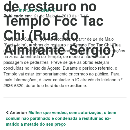
de restauro no
Fonte:
Instituto Cultural (IC)
Templo Foc Tac
Publicado em:
21 de Maio de 2019 às 17:16
Chi (Rua do
O Instituto Cultural (IC) irá proceder, a partir de 24 de Maio
Almirante Sérgio)
(Sexta-feira), a obras de restauro no Templo Foc Tac Chi (Rua
do Almirante Sérgio), tendo colocado temporariamente vedações
na zona da entrada do Templo, de modo a não afectar a
passagem de pedestres. Prevê-se que as obras estejam
concluídas no início de Agosto. Durante o período referido, o
Templo vai estar temporariamente encerrado ao público. Para
mais informações, é favor contactar o IC através do telefone n.º
2836 6320, durante o horário de expediente.
Anterior:
Mulher que vendeu, sem autorização, o bem
comum não partilhado é condenada a restituir ao ex-
marido a metade do seu preço