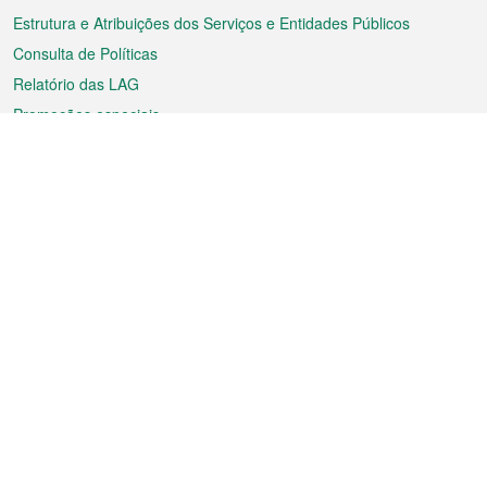
Estrutura e Atribuições dos Serviços e Entidades Públicos
Consulta de Políticas
Relatório das LAG
Promoções especiais
Sobre a RAEM
Tempo
Transporte
Feriados
Cultura e lazer
Informação de Macau
Ficheiro sobre Macau
Estatísticas
Anúncios