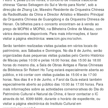
chinesa “Ganso Selvagem do Sul e Vento para Norte”, sob a
direcção de Zhang Lie, Maestro Residente da Orquestra Chinesa
da Radiodifusão da China e Director Artístico e Maestro Principal
da Orquestra Chinesa de Guangdong e da Orquestra Chinesa de
Henan. Os bilhetes para o concerto encontram-se à venda ao
preço de MOP80 e MOP60, na Bilheteira Online de Macau, com
vários descontos disponíveis. Para mais informações, é favor
visitar a página electrónica: www.icm.gov.mo/ochm.
Serão também realizadas visitas guiadas em vários locais do
património, aos Sábados e Domingos. No dia 8 de Junho, serão
organizadas duas pequenas visitas guiadas pelo Centro Histórico
de Macau pelas 10:00 e pelas 16:00 horas; das 15:00 às 18:00
horas do mesmo dia, a Sala de Obras Antigas e Raras Chinesas
da Biblioteca Sir Robert Ho Tung estará especialmente aberta ao
público, e irá contar com visitas guiadas às 15:00 e às 17:00
horas. Nos dias 8 e 9 de Junho, o Farol da Guia estará também
especialmente aberto ao público das 10:00 às 17:00 horas. Para
mais informações sobre as actividades comemorativas do Dia do
Património Cultural e Natural da China, é favor contactar o IC
através do tel. 8399 6699, durante o horário de expediente, ou
visitar a página electrónica do Instituto Cultural em