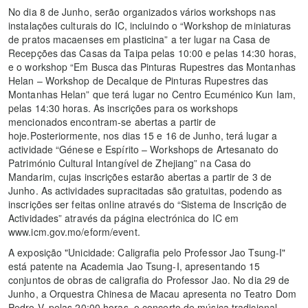
No dia 8 de Junho, serão organizados vários workshops nas
instalações culturais do IC, incluindo o “Workshop de miniaturas
de pratos macaenses em plasticina” a ter lugar na Casa de
Recepções das Casas da Taipa pelas 10:00 e pelas 14:30 horas,
e o workshop “Em Busca das Pinturas Rupestres das Montanhas
Helan – Workshop de Decalque de Pinturas Rupestres das
Montanhas Helan” que terá lugar no Centro Ecuménico Kun Iam,
pelas 14:30 horas. As inscrições para os workshops
mencionados encontram-se abertas a partir de
hoje.Posteriormente, nos dias 15 e 16 de Junho, terá lugar a
actividade “Génese e Espírito – Workshops de Artesanato do
Património Cultural Intangível de Zhejiang” na Casa do
Mandarim, cujas inscrições estarão abertas a partir de 3 de
Junho. As actividades supracitadas são gratuitas, podendo as
inscrições ser feitas online através do “Sistema de Inscrição de
Actividades” através da página electrónica do IC em
www.icm.gov.mo/eform/event.
A exposição "Unicidade: Caligrafia pelo Professor Jao Tsung-I"
está patente na Academia Jao Tsung-I, apresentando 15
conjuntos de obras de caligrafia do Professor Jao. No dia 29 de
Junho, a Orquestra Chinesa de Macau apresenta no Teatro Dom
Pedro V, pelas 20:00 horas, o concerto de música tradicional