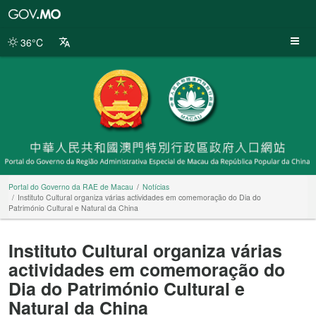
Portal
do
Governo
36°C
da
RAE
de
Macau
Portal do Governo da RAE de Macau
Notícias
Instituto Cultural organiza várias actividades em comemoração do Dia do
Património Cultural e Natural da China
Instituto Cultural organiza várias
actividades em comemoração do
Dia do Património Cultural e
Natural da China