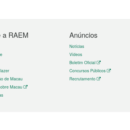
e a RAEM
Anúncios
Notícias
te
Vídeos
Boletim Oficial
 lazer
Concursos Públicos
ão de Macau
Recrutamento
 sobre Macau
as
ios e comércio
Directório