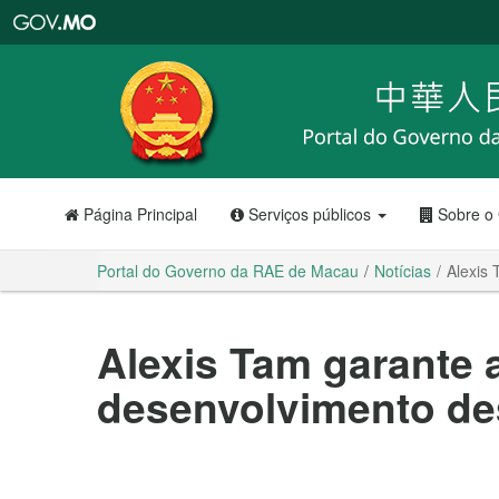
Portal
do
Governo
da
RAE
de
Macau
Página Principal
Serviços públicos
Sobre o
Portal do Governo da RAE de Macau
Notícias
Alexis 
Alexis Tam garante 
desenvolvimento des