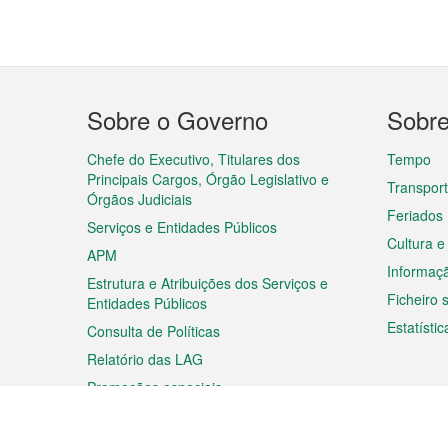
Menu
Sobre o Governo
Sobr
do
rodapé
Chefe do Executivo, Titulares dos
Tempo
Principais Cargos, Órgão Legislativo e
Transpor
Órgãos Judiciais
Feriados
Serviços e Entidades Públicos
Cultura e
APM
Informaç
Estrutura e Atribuições dos Serviços e
Ficheiro
Entidades Públicos
Estatístic
Consulta de Políticas
Relatório das LAG
Promoções especiais
Viagem
Negóc