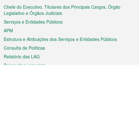
rodapé
Chefe do Executivo, Titulares dos Principais Cargos, Órgão
Legislativo e Órgãos Judiciais
Serviços e Entidades Públicos
APM
Estrutura e Atribuições dos Serviços e Entidades Públicos
Consulta de Políticas
Relatório das LAG
Promoções especiais
Sobre a RAEM
Tempo
Transporte
Feriados
Cultura e lazer
Informação de Macau
Ficheiro sobre Macau