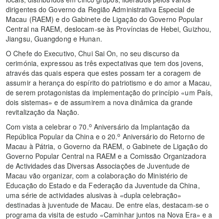
dirigentes do Governo da Região Administrativa Especial de
Macau (RAEM) e do Gabinete de Ligação do Governo Popular
Central na RAEM, deslocam-se às Províncias de Hebei, Guizhou,
Jiangsu, Guangdong e Hunan.
O Chefe do Executivo, Chui Sai On, no seu discurso da
cerimónia, expressou as três expectativas que tem dos jovens,
através das quais espera que estes possam ter a coragem de
assumir a herança do espírito do patriotismo e do amor a Macau,
de serem protagonistas da implementação do princípio «um País,
dois sistemas» e de assumirem a nova dinâmica da grande
revitalização da Nação.
o
Com vista a celebrar o 70.
Aniversário da Implantação da
o
República Popular da China e o 20.
Aniversário do Retorno de
Macau à Pátria, o Governo da RAEM, o Gabinete de Ligação do
Governo Popular Central na RAEM e a Comissão Organizadora
de Actividades das Diversas Associações de Juventude de
Macau vão organizar, com a colaboração do Ministério de
Educação do Estado e da Federação da Juventude da China,
uma série de actividades alusivas à «dupla celebração»
destinadas à juventude de Macau. De entre elas, destacam-se o
programa da visita de estudo «Caminhar juntos na Nova Era» e a