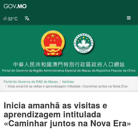
Portal
do
Governo
32°C
da
RAE
de
Macau
Portal do Governo da RAE de Macau
Notícias
Inicia amanhã as visitas e aprendizagem intitulada «Caminhar juntos na Nova Era»
Inicia amanhã as visitas e
aprendizagem intitulada
«Caminhar juntos na Nova Era»