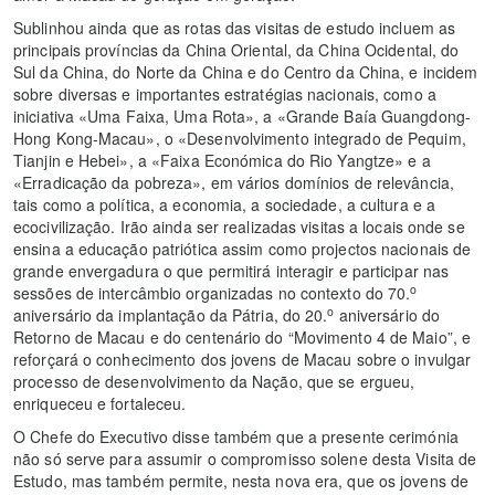
Sublinhou ainda que as rotas das visitas de estudo incluem as
principais províncias da China Oriental, da China Ocidental, do
Sul da China, do Norte da China e do Centro da China, e incidem
sobre diversas e importantes estratégias nacionais, como a
iniciativa «Uma Faixa, Uma Rota», a «Grande Baía Guangdong-
Hong Kong-Macau», o «Desenvolvimento integrado de Pequim,
Tianjin e Hebei», a «Faixa Económica do Rio Yangtze» e a
«Erradicação da pobreza», em vários domínios de relevância,
tais como a política, a economia, a sociedade, a cultura e a
ecocivilização. Irão ainda ser realizadas visitas a locais onde se
ensina a educação patriótica assim como projectos nacionais de
grande envergadura o que permitirá interagir e participar nas
o
sessões de intercâmbio organizadas no contexto do 70.
o
aniversário da implantação da Pátria, do 20.
aniversário do
Retorno de Macau e do centenário do “Movimento 4 de Maio”, e
reforçará o conhecimento dos jovens de Macau sobre o invulgar
processo de desenvolvimento da Nação, que se ergueu,
enriqueceu e fortaleceu.
O Chefe do Executivo disse também que a presente cerimónia
não só serve para assumir o compromisso solene desta Visita de
Estudo, mas também permite, nesta nova era, que os jovens de