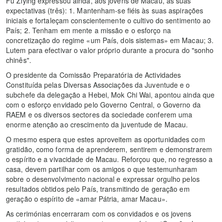
Fu Ziying expressou ainda, aos jovens de Macau, as suas
expectativas (três): 1. Mantenham-se fiéis às suas aspirações
iniciais e fortaleçam conscientemente o cultivo do sentimento ao
País; 2. Tenham em mente a missão e o esforço na
concretização do regime «um País, dois sistemas» em Macau; 3.
Lutem para efectivar o valor próprio durante a procura do "sonho
chinês".
O presidente da Comissão Preparatória de Actividades
Constituída pelas Diversas Associações da Juventude e o
subchefe da delegação a Hebei, Mok Chi Wai, apontou ainda que
com o esforço envidado pelo Governo Central, o Governo da
RAEM e os diversos sectores da sociedade conferem uma
enorme atenção ao crescimento da juventude de Macau.
O mesmo espera que estes aproveitem as oportunidades com
gratidão, como forma de aprenderem, sentirem e demonstrarem
o espírito e a vivacidade de Macau. Reforçou que, no regresso a
casa, devem partilhar com os amigos o que testemunharam
sobre o desenvolvimento nacional e expressar orgulho pelos
resultados obtidos pelo País, transmitindo de geração em
geração o espírito de «amar Pátria, amar Macau».
As cerimónias encerraram com os convidados e os jovens