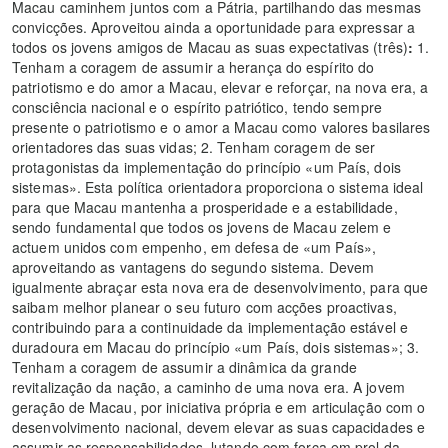
Macau caminhem juntos com a Pátria, partilhando das mesmas
convicções. Aproveitou ainda a oportunidade para expressar a
todos os jovens amigos de Macau as suas expectativas (três)
:
1.
Tenham a coragem de assumir a herança do espírito do
patriotismo e do amor a Macau, elevar e reforçar, na nova era, a
consciência nacional e o espírito patriótico, tendo sempre
presente o patriotismo e o amor a Macau como valores basilares
orientadores das suas vidas; 2. Tenham coragem de ser
protagonistas da implementação do princípio «um País, dois
sistemas». Esta política orientadora proporciona o sistema ideal
para que Macau mantenha a prosperidade e a estabilidade,
sendo fundamental que todos os jovens de Macau zelem e
actuem unidos com empenho, em defesa de «um País»,
aproveitando as vantagens do segundo sistema. Devem
igualmente abraçar esta nova era de desenvolvimento, para que
saibam melhor planear o seu futuro com acções proactivas,
contribuindo para a continuidade da implementação estável e
duradoura em Macau do princípio «um País, dois sistemas»; 3.
Tenham a coragem de assumir a dinâmica da grande
revitalização da nação, a caminho de uma nova era. A jovem
geração de Macau, por iniciativa própria e em articulação com o
desenvolvimento nacional, devem elevar as suas capacidades e
assumir as responsabilidades, lutando com força em prol da