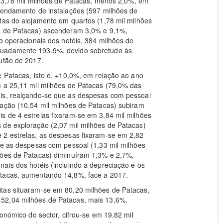
em 3,78 mil milhões de Patacas, menos 2,0%, em
rrendamento de instalações (597 milhões de
tas do alojamento em quartos (1,78 mil milhões
es de Patacas) ascenderam 3,0% e 9,1%,
o operacionais dos hotéis, 384 milhões de
tuadamente 193,9%, devido sobretudo às
ufão de 2017.
e Patacas, isto é, +10,0%, em relação ao ano
m a 25,11 mil milhões de Patacas (79,0% das
ais, realçando-se que as despesas com pessoal
ração (10,54 mil milhões de Patacas) subiram
s de 4 estrelas fixaram-se em 3,84 mil milhões
 de exploração (2,07 mil milhões de Patacas)
 2 estrelas, as despesas fixaram-se em 2,82
ue as despesas com pessoal (1,33 mil milhões
hões de Patacas) diminuíram 1,3% e 2,7%,
ais dos hotéis (incluindo a depreciação e os
atacas, aumentando 14,8%, face a 2017.
itas situaram-se em 80,20 milhões de Patacas,
52,04 milhões de Patacas, mais 13,6%.
conómico do sector, cifrou-se em 19,82 mil