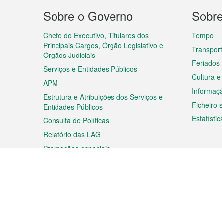
Menu
Sobre o Governo
Sobr
do
rodapé
Chefe do Executivo, Titulares dos
Tempo
Principais Cargos, Órgão Legislativo e
Transpor
Órgãos Judiciais
Feriados
Serviços e Entidades Públicos
Cultura e
APM
Informaç
Estrutura e Atribuições dos Serviços e
Ficheiro
Entidades Públicos
Estatístic
Consulta de Políticas
Relatório das LAG
Promoções especiais
Viagem
Negóc
Planear a sua viagem
Negócios
Descobrir Macau
Feiras d
Macau
Espectáculos e Entretenimento