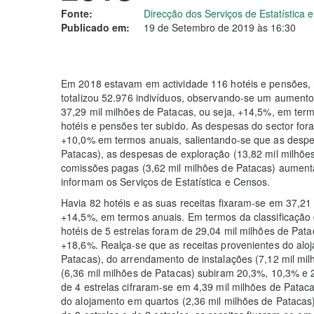
Fonte:
Direcção dos Serviços de Estatística
Publicado em:
19 de Setembro de 2019 às 16:30
Em 2018 estavam em actividade 116 hotéis e pensões, 
totalizou 52.976 indivíduos, observando-se um aumento
37,29 mil milhões de Patacas, ou seja, +14,5%, em te
hotéis e pensões ter subido. As despesas do sector fora
+10,0% em termos anuais, salientando-se que as despe
Patacas), as despesas de exploração (13,82 mil milhõe
comissões pagas (3,62 mil milhões de Patacas) aumen
informam os Serviços de Estatística e Censos.
Havia 82 hotéis e as suas receitas fixaram-se em 37,21
+14,5%, em termos anuais. Em termos da classificação 
hotéis de 5 estrelas foram de 29,04 mil milhões de Patac
+18,6%. Realça-se que as receitas provenientes do alo
Patacas), do arrendamento de instalações (7,12 mil mil
(6,36 mil milhões de Patacas) subiram 20,3%, 10,3% e 2
de 4 estrelas cifraram-se em 4,39 mil milhões de Patac
do alojamento em quartos (2,36 mil milhões de Patacas