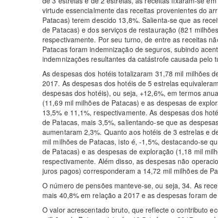
de 3 estrelas e de 2 estrelas, as receitas fixaram-se 
virtude essencialmente das receitas provenientes do a
Patacas) terem descido 13,8%. Salienta-se que as recei
de Patacas) e dos serviços de restauração (821 milhõ
respectivamente. Por seu turno, de entre as receitas nã
Patacas foram indemnização de seguros, subindo acen
indemnizações resultantes da catástrofe causada pelo t
As despesas dos hotéis totalizaram 31,78 mil milhões d
2017. As despesas dos hotéis de 5 estrelas equivalera
despesas dos hotéis), ou seja, +12,6%, em termos anu
(11,69 mil milhões de Patacas) e as despesas de explo
13,5% e 11,1%, respectivamente. As despesas dos hotéi
de Patacas, mais 3,5%, salientando-se que as despesas
aumentaram 2,3%. Quanto aos hotéis de 3 estrelas e de
mil milhões de Patacas, isto é, -1,5%, destacando-se q
de Patacas) e as despesas de exploração (1,18 mil mil
respectivamente. Além disso, as despesas não operacion
juros pagos) corresponderam a 14,72 mil milhões de P
O número de pensões manteve-se, ou seja, 34. As rece
mais 40,8% em relação a 2017 e as despesas foram de 
O valor acrescentado bruto, que reflecte o contributo e