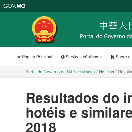
Portal
do
Governo
da
RAE
de
Macau
Página Principal
Serviços públicos
Sobre o
Portal do Governo da RAE de Macau
Notícias
Resulta
Resultados do i
hotéis e similar
2018