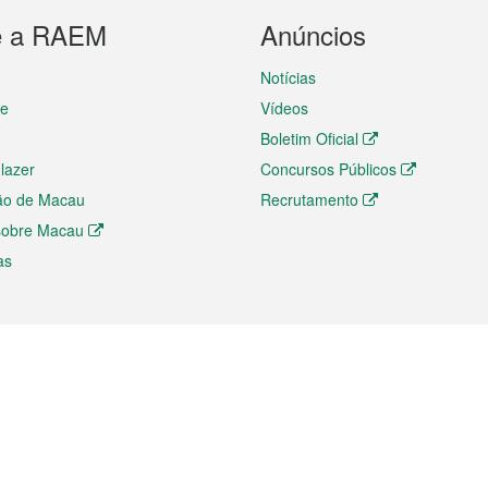
e a RAEM
Anúncios
Notícias
te
Vídeos
Boletim Oficial
 lazer
Concursos Públicos
ão de Macau
Recrutamento
 sobre Macau
as
ios e comércio
Directório
 e Investimento
Directório de Aplicações para T
o Comércio e Convenções em
Directório de Redes Sociais
Directório de Websites Temático