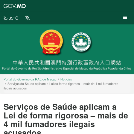
Portal
do
Governo
35°C
da
RAE
de
Macau
Portal do Governo da RAE de Macau
Notícias
Serviços de Saúde aplicam a Lei de forma rigorosa – mais de 4 mil fumadores
ilegais acusados
Serviços de Saúde aplicam a
Lei de forma rigorosa – mais de
4 mil fumadores ilegais
acusados