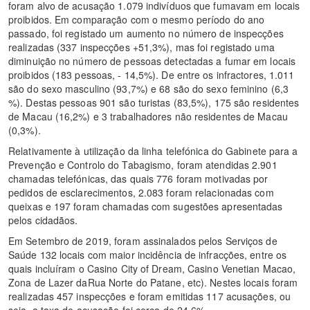
foram alvo de acusação 1.079 indivíduos que fumavam em locais
proibidos. Em comparação com o mesmo período do ano
passado, foi registado um aumento no número de inspecções
realizadas (337 inspecções +51,3%), mas foi registado uma
diminuição no número de pessoas detectadas a fumar em locais
proibidos (183 pessoas, - 14,5%). De entre os infractores, 1.011
são do sexo masculino (93,7%) e 68 são do sexo feminino (6,3
%). Destas pessoas 901 são turistas (83,5%), 175 são residentes
de Macau (16,2%) e 3 trabalhadores não residentes de Macau
(0,3%).
Relativamente à utilização da linha telefónica do Gabinete para a
Prevenção e Controlo do Tabagismo, foram atendidas 2.901
chamadas telefónicas, das quais 776 foram motivadas por
pedidos de esclarecimentos, 2.083 foram relacionadas com
queixas e 197 foram chamadas com sugestões apresentadas
pelos cidadãos.
Em Setembro de 2019, foram assinalados pelos Serviços de
Saúde 132 locais com maior incidência de infracções, entre os
quais incluíram o Casino City of Dream, Casino Venetian Macao,
Zona de Lazer daRua Norte do Patane, etc). Nestes locais foram
realizadas 457 inspecções e foram emitidas 117 acusações, ou