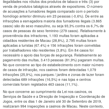
ilegalidades nos rótulos dos produtos de tabaco e três (3) por
venda de produtos tabágicos através de expositores. O número
de acusações a fumadores ilegais comparado com o período
homólogo anterior diminuiu em 23 pessoas (-0,6%). De entre as
infracções a esmagadora maioria dos fumadores ilegais (3.865
casos) são do sexo masculino, ou seja 93,3% contra os 6,7% de
casos de pessoas do sexo feminino (279 casos). Relativamente à
proveniência dos infractores, 1.193 multas foram aplicadas a
cidadãos residentes de Macau (28,8%), 2.795 multas foram
aplicadas a turistas (67.4%) e 156 infracções foram cometidas
por trabalhadores não residentes (3,8%). Em 84 casos foi
necessário o apoio das forças de segurança. Relativamente ao
pagamento das multas, 3.413 pessoas (81,9%) pagaram multas.
No que concerne ao tipo de estabelecimento com maior número
de casos de infracção, nos casinos foram detectadas 1,079
infracções (25,9%), nos parques / jardins e zonas de lazer foram
detectadas 689 infracções (16,5%) e nas lojas e centros
comerciais foram registados 463 casos (11,1%).
No que concerne ao cumprimento da Lei nos casinos, os
Serviços de Saúde e a Direcção de Inspecção e Coordenação de
Jogos, entre os dias 1 de Janeiro até 30 de Setembro de 2019,
realizaram 994 inspecções a casinos de Macau. Neste contexto,