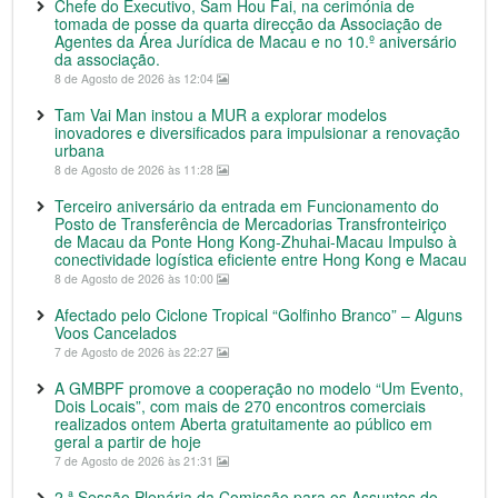
Chefe do Executivo, Sam Hou Fai, na cerimónia de
tomada de posse da quarta direcção da Associação de
Agentes da Área Jurídica de Macau e no 10.º aniversário
da associação.
8 de Agosto de 2026 às 12:04
Tam Vai Man instou a MUR a explorar modelos
inovadores e diversificados para impulsionar a renovação
urbana
8 de Agosto de 2026 às 11:28
Terceiro aniversário da entrada em Funcionamento do
Posto de Transferência de Mercadorias Transfronteiriço
de Macau da Ponte Hong Kong-Zhuhai-Macau Impulso à
conectividade logística eficiente entre Hong Kong e Macau
8 de Agosto de 2026 às 10:00
Afectado pelo Ciclone Tropical “Golfinho Branco” – Alguns
Voos Cancelados
7 de Agosto de 2026 às 22:27
A GMBPF promove a cooperação no modelo “Um Evento,
Dois Locais”, com mais de 270 encontros comerciais
realizados ontem Aberta gratuitamente ao público em
geral a partir de hoje
7 de Agosto de 2026 às 21:31
2.ª Sessão Plenária da Comissão para os Assuntos do