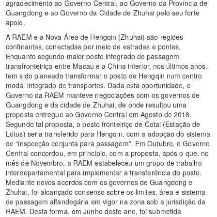
agradecimento ao Governo Central, ao Governo da Província de
Guangdong e ao Governo da Cidade de Zhuhai pelo seu forte
apoio.
A RAEM e a Nova Área de Hengqin (Zhuhai) são regiões
confinantes, conectadas por meio de estradas e pontes.
Enquanto segundo maior posto integrado de passagem
transfronteiriça entre Macau e a China interior, nos últimos anos,
tem sido planeado transformar o posto de Hengqin num centro
modal integrado de transportes. Dada esta oportunidade, o
Governo da RAEM manteve negociações com os governos de
Guangdong e da cidade de Zhuhai, de onde resultou uma
proposta entregue ao Governo Central em Agosto de 2018.
Segundo tal proposta, o posto fronteiriço de Cotai (Estação de
Lótus) seria transferido para Hengqin, com a adopção do sistema
de “inspecção conjunta para passagem”. Em Outubro, o Governo
Central concordou, em princípio, com a proposta, após o que, no
mês de Novembro, a RAEM estabeleceu um grupo de trabalho
interdepartamental para implementar a transferência do posto.
Mediante novos acordos com os governos de Guangdong e
Zhuhai, foi alcançado consenso sobre os limites, área e sistema
de passagem alfandegária em vigor na zona sob a jurisdição da
RAEM. Desta forma, em Junho deste ano, foi submetida