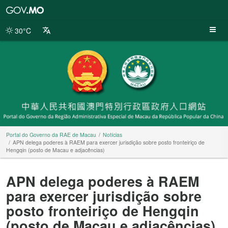
Portal
do
Governo
30°C
da
RAE
de
Macau
Portal do Governo da RAE de Macau
Notícias
APN delega poderes à RAEM para exercer jurisdição sobre posto fronteiriço de
Hengqin (posto de Macau e adjacências)
APN delega poderes à RAEM
para exercer jurisdição sobre
posto fronteiriço de Hengqin
(posto de Macau e adjacências)