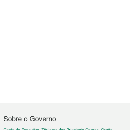
Menu
Sobre o Governo
do
Chefe do Executivo, Titulares dos Principais Cargos, Órgão