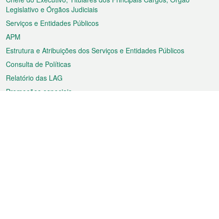
rodapé
Legislativo e Órgãos Judiciais
Serviços e Entidades Públicos
APM
Estrutura e Atribuições dos Serviços e Entidades Públicos
Consulta de Políticas
Relatório das LAG
Promoções especiais
Sobre a RAEM
Tempo
Transporte
Feriados
Cultura e lazer
Informação de Macau
Ficheiro sobre Macau
Estatísticas