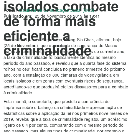
isolados combate
Fonte:
Gabinete de Comunicação Social (GCS)
de forma mais
Publicado em:
25 de Novembro de 2019 às 19:41
eficiente a
O secretário para a Segurança, Wong Sio Chak, afirmou, hoje
criminalidade
(25 de Novembro), que o ambiente de segurança de Macau
manteve-se estável, nos primeiros nove meses do corrente ano,
a taxa de criminalidade foi basicamente idêntica ao mesmo
período do ano passado, e revelou que a quarta fase do sistema
“olhos no céu” ficará concluída no primeiro trimestre do próximo
ano, com a instalação de 800 câmaras de videovigilância em
locais isolados e em zonas com eventuais riscos de segurança,
acreditando-se que produzirá efeitos dissuasores para a combate
à criminalidade.
Esta manhã, o secretário, que presidiu à conferência de
imprensa sobre o balanço da criminalidade e apresentação de
estatísticas sobre a aplicação da lei nos primeiros nove meses de
2019, revelou que a taxa de criminalidade registou um acréscimo
ligeiro de 0,4 por cento, comparando com o mesmo período do
ano passado, mas alguns tipos de criminalidade, por exemplo o