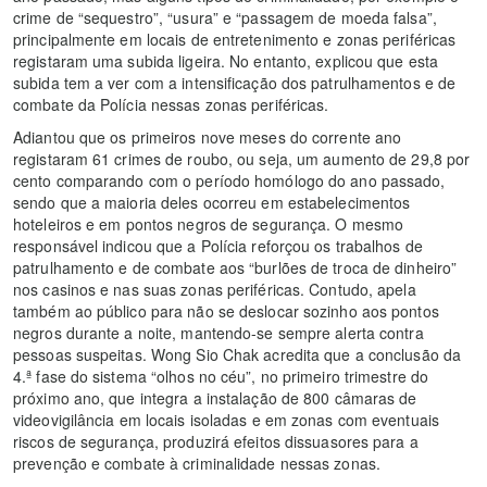
crime de “sequestro”, “usura” e “passagem de moeda falsa”,
principalmente em locais de entretenimento e zonas periféricas
registaram uma subida ligeira. No entanto, explicou que esta
subida tem a ver com a intensificação dos patrulhamentos e de
combate da Polícia nessas zonas periféricas.
Adiantou que os primeiros nove meses do corrente ano
registaram 61 crimes de roubo, ou seja, um aumento de 29,8 por
cento comparando com o período homólogo do ano passado,
sendo que a maioria deles ocorreu em estabelecimentos
hoteleiros e em pontos negros de segurança. O mesmo
responsável indicou que a Polícia reforçou os trabalhos de
patrulhamento e de combate aos “burlões de troca de dinheiro”
nos casinos e nas suas zonas periféricas. Contudo, apela
também ao público para não se deslocar sozinho aos pontos
negros durante a noite, mantendo-se sempre alerta contra
pessoas suspeitas. Wong Sio Chak acredita que a conclusão da
4.ª fase do sistema “olhos no céu”, no primeiro trimestre do
próximo ano, que integra a instalação de 800 câmaras de
videovigilância em locais isoladas e em zonas com eventuais
riscos de segurança, produzirá efeitos dissuasores para a
prevenção e combate à criminalidade nessas zonas.