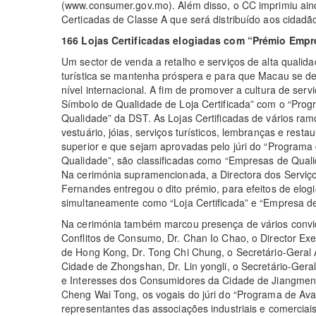
(www.consumer.gov.mo). Além disso, o CC imprimiu ain
Certicadas de Classe A que será distribuído aos cidadão
166 Lojas Certificadas elogiadas com “Prémio Empr
Um sector de venda a retalho e serviços de alta qualida
turística se mantenha próspera e para que Macau se de
nível internacional. A fim de promover a cultura de ser
Símbolo de Qualidade de Loja Certificada” com o “Progr
Qualidade” da DST. As Lojas Certificadas de vários ram
vestuário, jóias, serviços turísticos, lembranças e res
superior e que sejam aprovadas pelo júri do “Programa 
Qualidade”, são classificadas como “Empresas de Quali
Na cerimónia supramencionada, a Directora dos Serviç
Fernandes entregou o dito prémio, para efeitos de elogio
simultaneamente como “Loja Certificada” e “Empresa d
Na cerimónia também marcou presença de vários convi
Conflitos de Consumo, Dr. Chan Io Chao, o Director E
de Hong Kong, Dr. Tong Chi Chung, o Secretário-Geral
Cidade de Zhongshan, Dr. Lin yongli, o Secretário-Gera
e Interesses dos Consumidores da Cidade de Jiangmen, 
Cheng Wai Tong, os vogais do júri do “Programa de Aval
representantes das associações industriais e comerciai