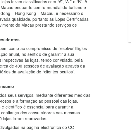
lojas foram classificadas com “A”, “A-” e “B”. A
 Macau enquanto centro mundial de turismo e
ngdong – Hong Kong – Macau, é necessário o
levada qualidade, portanto as Lojas Certificadas
vimento de Macau prestando serviços de
residentes
, bem como ao compromisso de resolver litígios
ção anual, no sentido de garantir a sua
inspectivas às lojas, tendo convidado, pela
cerca de 400 sessões de avaliação através da
rios da avaliação de “clientes ocultos”,
consumo
dos seus serviços, mediante diferentes medidas
igorosos e a formação ao pessoal das lojas.
 científico é essencial para garantir a
 a confiança dos consumidores nas mesmas.
0 lojas foram reprovadas.
 divulgados na página electrónica do CC