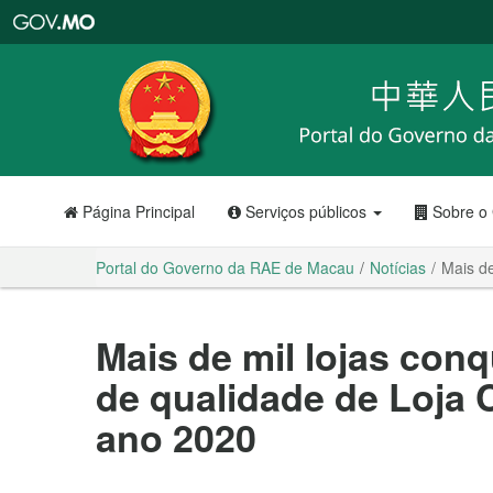
Portal
do
Governo
da
RAE
de
Macau
Página Principal
Serviços públicos
Sobre o
Portal do Governo da RAE de Macau
Notícias
Mais de
Mais de mil lojas con
de qualidade de Loja C
ano 2020