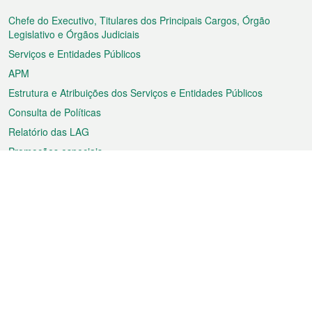
do
rodapé
Chefe do Executivo, Titulares dos Principais Cargos, Órgão
Legislativo e Órgãos Judiciais
Serviços e Entidades Públicos
APM
Estrutura e Atribuições dos Serviços e Entidades Públicos
Consulta de Políticas
Relatório das LAG
Promoções especiais
Sobre a RAEM
Tempo
Transporte
Feriados
Cultura e lazer
Informação de Macau
Ficheiro sobre Macau