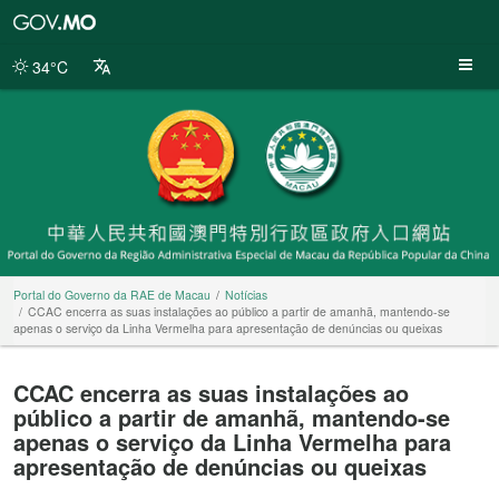
Portal
do
Governo
34°C
da
RAE
de
Macau
Portal do Governo da RAE de Macau
Notícias
CCAC encerra as suas instalações ao público a partir de amanhã, mantendo-se
apenas o serviço da Linha Vermelha para apresentação de denúncias ou queixas
CCAC encerra as suas instalações ao
público a partir de amanhã, mantendo-se
apenas o serviço da Linha Vermelha para
apresentação de denúncias ou queixas