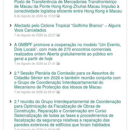
Posto de Transferência de Mercadorias Transfronteiriço
de Macau da Ponte Hong Kong-Zhuhai-Macau Impulso à
conectividade logística eficiente entre Hong Kong e Macau
8 de Agosto de 2026 às 10:00
Afectado pelo Ciclone Tropical “Golfinho Branco” – Alguns
Voos Cancelados
7 de Agosto de 2026 às 22:27
A GMBPF promove a cooperação no modelo “Um Evento,
Dois Locais”, com mais de 270 encontros comerciais
realizados ontem Aberta gratuitamente ao público em
geral a partir de hoje
7 de Agosto de 2026 às 21:31
2.ª Sessão Plenária da Comissão para os Assuntos do
Cidadão Sénior em 2026 e também reunião conjunta com
o Grupo de Coordenação Interdepartamental do
Mecanismo de Protecção dos Idosos de Macau
7 de Agosto de 2026 às 20:41
2.ª reunião do Grupo Interdepartamental de Coordenação
para Optimização da Fiscalização de Obras de
Construção, Reparação e Conservação em Curso
Sistematização de todas as fases e procedimentos de
fiscalização da segurança relativas a reparação das
paredes exteriores de edifícios que foram habitados
7 de Agosto de 2026 às 20:34