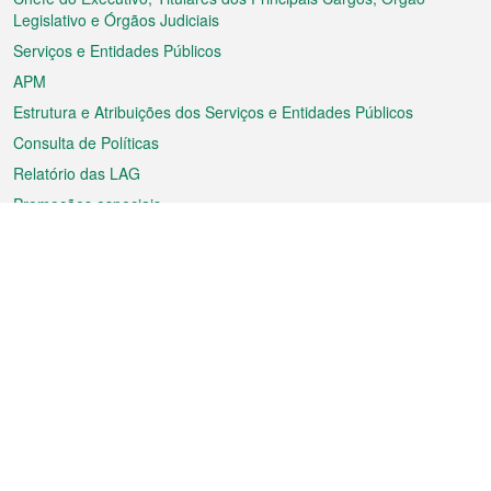
rodapé
Legislativo e Órgãos Judiciais
Serviços e Entidades Públicos
APM
Estrutura e Atribuições dos Serviços e Entidades Públicos
Consulta de Políticas
Relatório das LAG
Promoções especiais
Sobre a RAEM
Tempo
Transporte
Feriados
Cultura e lazer
Informação de Macau
Ficheiro sobre Macau
Estatísticas