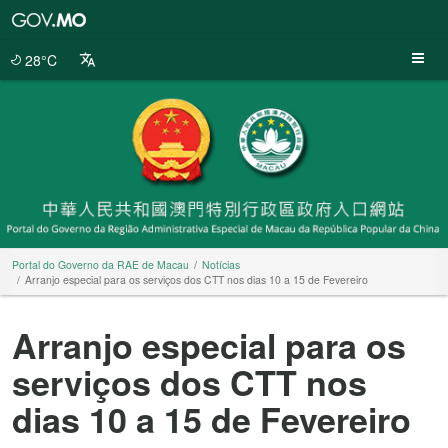
Portal
do
Governo
28°C
da
RAE
de
Macau
Portal do Governo da RAE de Macau
Notícias
Arranjo especial para os serviços dos CTT nos dias 10 a 15 de Fevereiro
Arranjo especial para os
serviços dos CTT nos
dias 10 a 15 de Fevereiro