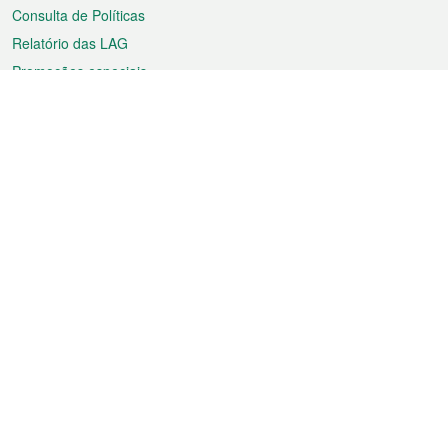
Consulta de Políticas
Relatório das LAG
Promoções especiais
Sobre a RAEM
Tempo
Transporte
Feriados
Cultura e lazer
Informação de Macau
Ficheiro sobre Macau
Estatísticas
Anúncios
Notícias
Vídeos