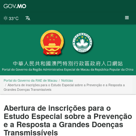
Portal
do
Governo
33°C
da
RAE
de
Macau
Portal do Governo da RAE de Macau
Notícias
Abertura de inscrições para o Estudo Especial sobre a Prevenção e a Resposta a
Grandes Doenças Transmissíveis
Abertura de inscrições para o
Estudo Especial sobre a Prevenção
e a Resposta a Grandes Doenças
Transmissíveis