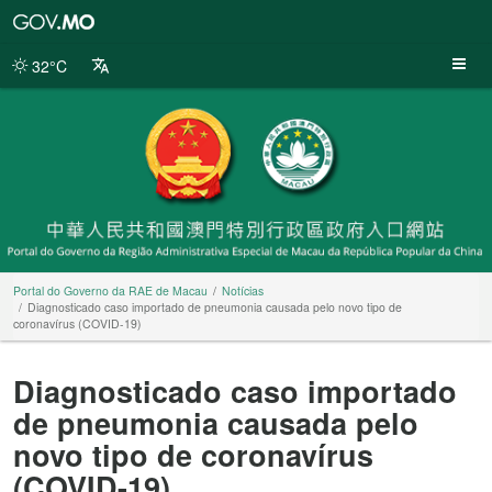
Portal
do
Governo
32°C
da
RAE
de
Macau
Portal do Governo da RAE de Macau
Notícias
Diagnosticado caso importado de pneumonia causada pelo novo tipo de
coronavírus (COVID-19)
Diagnosticado caso importado
de pneumonia causada pelo
novo tipo de coronavírus
(COVID-19)