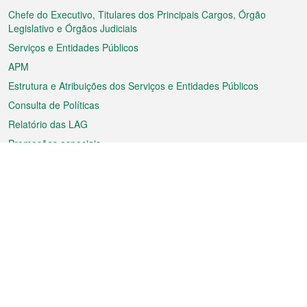
rodapé
Chefe do Executivo, Titulares dos Principais Cargos, Órgão
Legislativo e Órgãos Judiciais
Serviços e Entidades Públicos
APM
Estrutura e Atribuições dos Serviços e Entidades Públicos
Consulta de Políticas
Relatório das LAG
Promoções especiais
Sobre a RAEM
Tempo
Transporte
Feriados
Cultura e lazer
Informação de Macau
Ficheiro sobre Macau