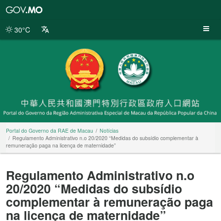
Portal
do
Governo
30°C
da
RAE
de
Macau
Portal do Governo da RAE de Macau
Notícias
Regulamento Administrativo n.o 20/2020 “Medidas do subsídio complementar à
remuneração paga na licença de maternidade”
Regulamento Administrativo n.o
20/2020 “Medidas do subsídio
complementar à remuneração paga
na licença de maternidade”