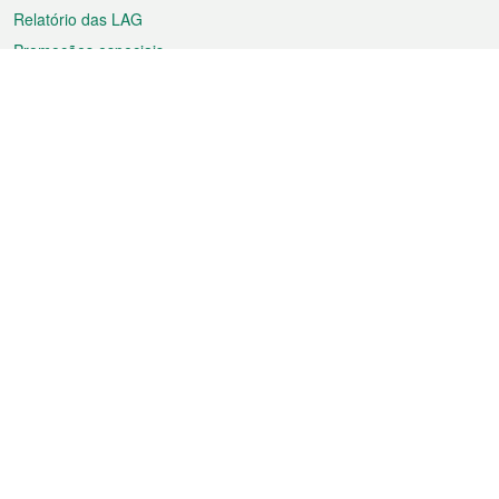
Relatório das LAG
Promoções especiais
Sobre a RAEM
Tempo
Transporte
Feriados
Cultura e lazer
Informação de Macau
Ficheiro sobre Macau
Estatísticas
Anúncios
Notícias
Vídeos