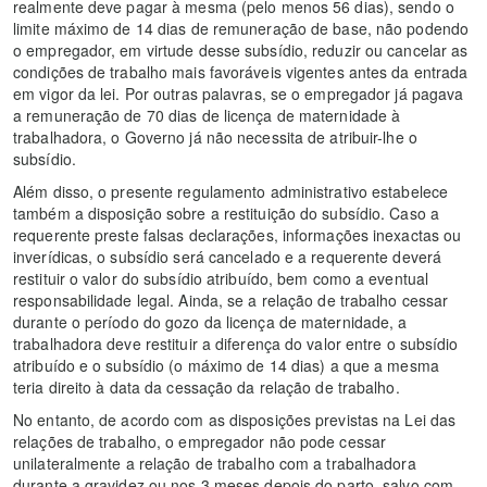
realmente deve pagar à mesma (pelo menos 56 dias), sendo o
limite máximo de 14 dias de remuneração de base, não podendo
o empregador, em virtude desse subsídio, reduzir ou cancelar as
condições de trabalho mais favoráveis vigentes antes da entrada
em vigor da lei. Por outras palavras, se o empregador já pagava
a remuneração de 70 dias de licença de maternidade à
trabalhadora, o Governo já não necessita de atribuir-lhe o
subsídio.
Além disso, o presente regulamento administrativo estabelece
também a disposição sobre a restituição do subsídio. Caso a
requerente preste falsas declarações, informações inexactas ou
inverídicas, o subsídio será cancelado e a requerente deverá
restituir o valor do subsídio atribuído, bem como a eventual
responsabilidade legal. Ainda, se a relação de trabalho cessar
durante o período do gozo da licença de maternidade, a
trabalhadora deve restituir a diferença do valor entre o subsídio
atribuído e o subsídio (o máximo de 14 dias) a que a mesma
teria direito à data da cessação da relação de trabalho.
No entanto, de acordo com as disposições previstas na Lei das
relações de trabalho, o empregador não pode cessar
unilateralmente a relação de trabalho com a trabalhadora
durante a gravidez ou nos 3 meses depois do parto, salvo com