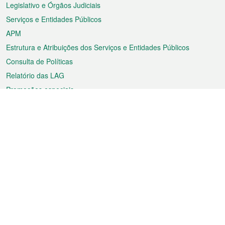
Legislativo e Órgãos Judiciais
Serviços e Entidades Públicos
APM
Estrutura e Atribuições dos Serviços e Entidades Públicos
Consulta de Políticas
Relatório das LAG
Promoções especiais
Sobre a RAEM
Tempo
Transporte
Feriados
Cultura e lazer
Informação de Macau
Ficheiro sobre Macau
Estatísticas