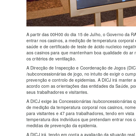
A partir das 00H00 do dia 15 de Julho, o Governo da R
entrar nos casinos, a medição de temperatura corporal e
saúde e de certificado de teste de ácido nucleico nega
aos casinos para que mantenham boa qualidade do ar
os critérios de ventilação.
A Direcção de Inspecção e Coordenação de Jogos (DICJ
/subconcessionárias de jogo, no intuito de exigir o cu
prevenção e controlo de epidemias. A DICJ irá manter a 
acordo com as orientações das entidades da Saúde, por
seus trabalhadores e visitantes.
A DICJ exige às Concessionárias /subconcessionárias 
de medição da temperatura corporal nos casinos, nom
para visitantes e 47 para trabalhadores, tendo em vista
temperatura dos indivíduos que pretendam entrar nos c
medidas de prevenção da epidemia.
A DICJ irá, tendo em conta a avaliação da situação rea