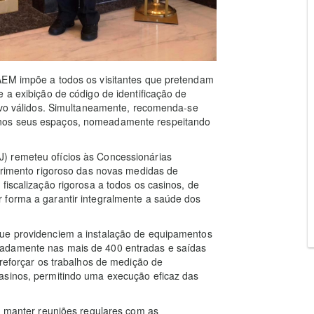
AEM impõe a todos os visitantes que pretendam
 a exibição de código de identificação de
tivo válidos. Simultaneamente, recomenda-se
 nos seus espaços, nomeadamente respeitando
) remeteu ofícios às Concessionárias
mprimento rigoroso das novas medidas de
fiscalização rigorosa a todos os casinos, de
 forma a garantir integralmente a saúde dos
que providenciem a instalação de equipamentos
eadamente nas mais de 400 entradas e saídas
 reforçar os trabalhos de medição de
asinos, permitindo uma execução eficaz das
l, manter reuniões regulares com as