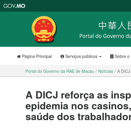
Portal
do
Governo
da
RAE
de
Macau
Página Principal
Serviços públicos
Sobre o
Portal do Governo da RAE de Macau
Notícias
A DICJ 
A DICJ reforça as ins
epidemia nos casinos,
saúde dos trabalhador