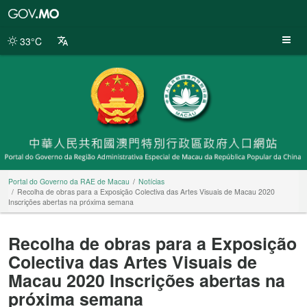
Portal
do
Governo
33°C
da
RAE
de
Macau
Portal do Governo da RAE de Macau
Notícias
Recolha de obras para a Exposição Colectiva das Artes Visuais de Macau 2020
Inscrições abertas na próxima semana
Recolha de obras para a Exposição
Colectiva das Artes Visuais de
Macau 2020 Inscrições abertas na
próxima semana