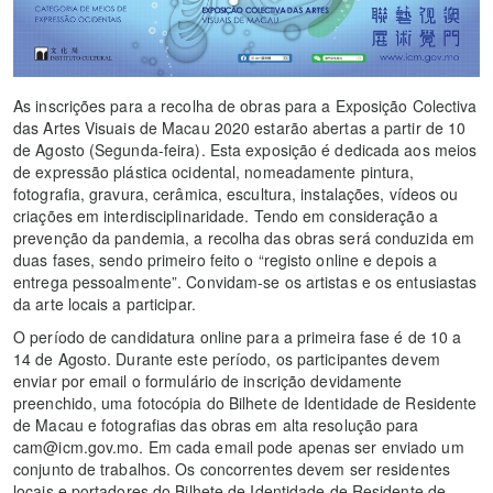
As inscrições para a recolha de obras para a Exposição Colectiva
das Artes Visuais de Macau 2020 estarão abertas a partir de 10
de Agosto (Segunda-feira). Esta exposição é dedicada aos meios
de expressão plástica ocidental, nomeadamente pintura,
fotografia, gravura, cerâmica, escultura, instalações, vídeos ou
criações em interdisciplinaridade. Tendo em consideração a
prevenção da pandemia, a recolha das obras será conduzida em
duas fases, sendo primeiro feito o “registo online e depois a
entrega pessoalmente”. Convidam-se os artistas e os entusiastas
da arte locais a participar.
O período de candidatura online para a primeira fase é de 10 a
14 de Agosto. Durante este período, os participantes devem
enviar por email o formulário de inscrição devidamente
preenchido, uma fotocópia do Bilhete de Identidade de Residente
de Macau e fotografias das obras em alta resolução para
cam@icm.gov.mo. Em cada email pode apenas ser enviado um
conjunto de trabalhos. Os concorrentes devem ser residentes
locais e portadores do Bilhete de Identidade de Residente de