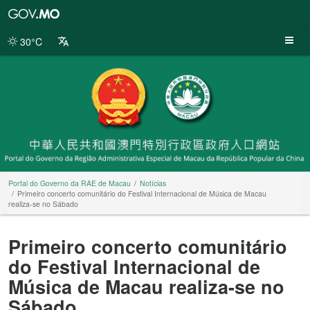
Portal
do
Governo
30°C
da
RAE
de
Macau
Portal do Governo da RAE de Macau
Notícias
Primeiro concerto comunitário do Festival Internacional de Música de Macau
realiza-se no Sábado
Primeiro concerto comunitário
do Festival Internacional de
Música de Macau realiza-se no
Sábado