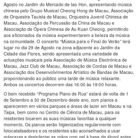
Agosto no Jardim do Mercado de Iao Hon, apresentando música
chinesa pelo Grupo Musical Cheong Hong de Macau, Associação
de Orquestra Tauista de Macau, Orquestra Juvenil Chinesa de
Macau, Associação de Percussão da China de Macau e
Associação de Ópera Chinesa de Au Kuan Cheong, permitindo
aos aficionados da música experimentarem a beleza da música
na comunidade. O concerto “Música para o Final do Verão” terá
lugar no dia 29 de Agosto na zona adjacente ao Jardim da
Cidade das Flores, sendo apresentada uma variedade de
actuações musicais pela Associação de Música Electrónica de
Macau, Jazz Club de Macau, Associação de Cordas de Macau e
Associação dos Desenvolvimentos Artístico de Bandas de Macau,
proporcionando ao público uma tarde de música relaxante.
Ambos os concertos decorrem das 16:00 às 19:00 horas.
O bem recebido “Programa Piano de Rua” estará de volta de 1
de Setembro a 30 de Dezembro deste ano, com pianos a
aparecerem em vários parques e áreas de lazer em Macau e na
Taipa, bem como no Centro de Ciência de Macau, para os
residentes tocarem as suas músicas favoritas a qualquer
momento. Os pianos serão higienizados regularmente com
fotocatalisadores e os residentes são aconselhados a usar
máscaras e desinfectar as mãos com gel à base de álcool antes