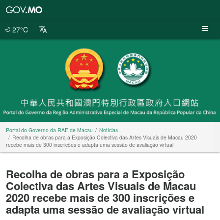
Portal
do
Governo
27°C
da
RAE
de
Macau
Portal do Governo da RAE de Macau
Notícias
Recolha de obras para a Exposição Colectiva das Artes Visuais de Macau 2020
recebe mais de 300 inscrições e adapta uma sessão de avaliação virtual
Recolha de obras para a Exposição
Colectiva das Artes Visuais de Macau
2020 recebe mais de 300 inscrições e
adapta uma sessão de avaliação virtual