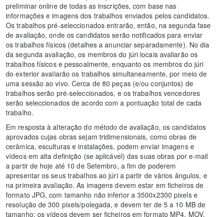
preliminar online de todas as inscrições, com base nas
informações e imagens dos trabalhos enviados pelos candidatos.
Os trabalhos pré-seleccionados entrarão, então, na segunda fase
de avaliação, onde os candidatos serão notificados para enviar
os trabalhos físicos (detalhes a anunciar separadamente). No dia
da segunda avaliação, os membros do júri locais avaliarão os
trabalhos físicos e pessoalmente, enquanto os membros do júri
do exterior avaliarão os trabalhos simultaneamente, por meio de
uma sessão ao vivo. Cerca de 80 peças (e/ou conjuntos) de
trabalhos serão pré-seleccionados, e os trabalhos vencedores
serão seleccionados de acordo com a pontuação total de cada
trabalho.
Em resposta à alteração do método de avaliação, os candidatos
aprovados cujas obras sejam tridimensionais, como obras de
cerâmica, esculturas e instalações, podem enviar imagens e
vídeos em alta definição (se aplicável) das suas obras por e-mail
a partir de hoje até 10 de Setembro, a fim de poderem
apresentar os seus trabalhos ao júri a partir de vários ângulos, e
na primeira avaliação. As imagens devem estar em ficheiros de
formato JPG, com tamanho não inferior a 3500x2300 pixels e
resolução de 300 pixels/polegada, e devem ter de 5 a 10 MB de
tamanho; os vídeos devem ser ficheiros em formato MP4, MOV,