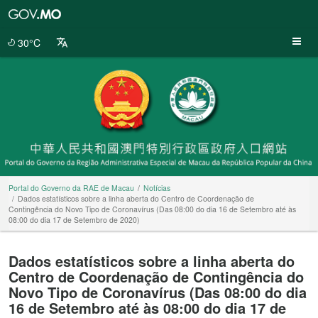
Portal
do
Governo
30°C
da
RAE
de
Macau
Portal do Governo da RAE de Macau
Notícias
Dados estatísticos sobre a linha aberta do Centro de Coordenação de
Contingência do Novo Tipo de Coronavírus (Das 08:00 do dia 16 de Setembro até às
08:00 do dia 17 de Setembro de 2020)
Dados estatísticos sobre a linha aberta do
Centro de Coordenação de Contingência do
Novo Tipo de Coronavírus (Das 08:00 do dia
16 de Setembro até às 08:00 do dia 17 de