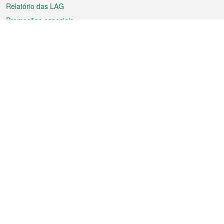
Relatório das LAG
Promoções especiais
Sobre a RAEM
Tempo
Transporte
Feriados
Cultura e lazer
Informação de Macau
Ficheiro sobre Macau
Estatísticas
Anúncios
Notícias
Vídeos
Boletim Oficial