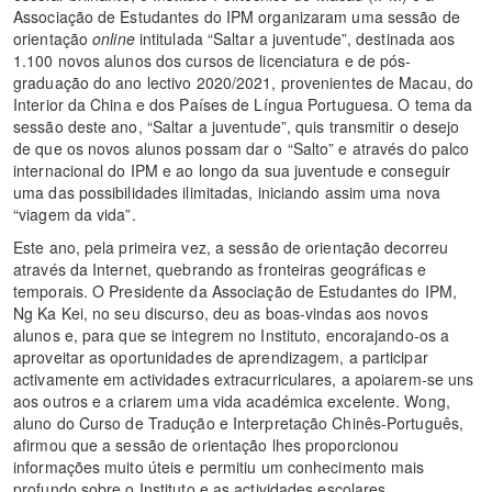
Associação de Estudantes do IPM organizaram uma sessão de
orientação
online
intitulada “Saltar a juventude”, destinada aos
1.100 novos alunos dos cursos de licenciatura e de pós-
graduação do ano lectivo 2020/2021, provenientes de Macau, do
Interior da China e dos Países de Língua Portuguesa. O tema da
sessão deste ano, “Saltar a juventude”, quis transmitir o desejo
de que os novos alunos possam dar o “Salto” e através do palco
internacional do IPM e ao longo da sua juventude e conseguir
uma das possibilidades ilimitadas, iniciando assim uma nova
“viagem da vida”.
Este ano, pela primeira vez, a sessão de orientação decorreu
através da Internet, quebrando as fronteiras geográficas e
temporais. O Presidente da Associação de Estudantes do IPM,
Ng Ka Kei, no seu discurso, deu as boas-vindas aos novos
alunos e, para que se integrem no Instituto, encorajando-os a
aproveitar as oportunidades de aprendizagem, a participar
activamente em actividades extracurriculares, a apoiarem-se uns
aos outros e a criarem uma vida académica excelente. Wong,
aluno do Curso de Tradução e Interpretação Chinês-Português,
afirmou que a sessão de orientação lhes proporcionou
informações muito úteis e permitiu um conhecimento mais
profundo sobre o Instituto e as actividades escolares