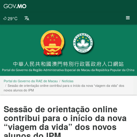
Portal
do
Governo
29°C
da
RAE
de
Macau
Portal do Governo da RAE de Macau
Notícias
Sessão de orientação online contribui para o início da nova “viagem da vida” dos
novos alunos do IPM
Sessão de orientação online
contribui para o início da nova
“viagem da vida” dos novos
alunos do IPM