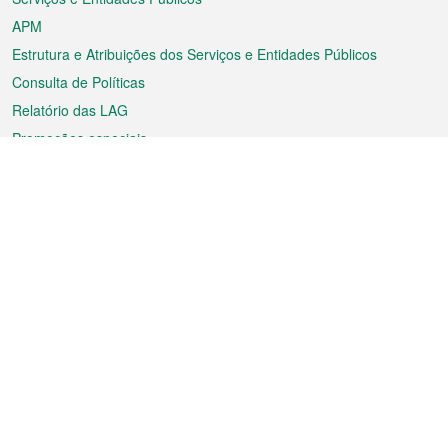
APM
Estrutura e Atribuições dos Serviços e Entidades Públicos
Consulta de Políticas
Relatório das LAG
Promoções especiais
Sobre a RAEM
Tempo
Transporte
Feriados
Cultura e lazer
Informação de Macau
Ficheiro sobre Macau
Estatísticas
Anúncios